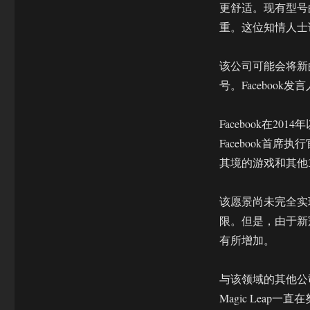
显
更舒适。现有型号
的
重。这位知情人士
新
版
本
该公司可能会将新
最
号。Faceboo
快
今
年
Facebook在2
年
Facebook首席
底
其境的游戏和其他
见
该愿景尚未完全实
限。但是，由于新
有所增加。
与该领域的其他公司
Magic Lea