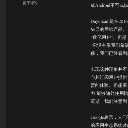
于
留下评论
成Android不可
使
命
已
Daydream是在2
完
头显的后续产品。当
成
“数亿用户”。但是
基
于
“它没有像我们希
手
移，我们已经看到Da
机
的
VR
出现这种现象并不奇
已
向其订阅用户提供
成
暂的体验。但想要
为
过
力-能够随处使用
去
流逝，我们注意到
Google表示，
的应用生态系统才能