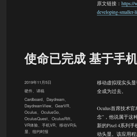
原文链接：
https:/
developing-smaller-l
使命已完成 基于手
发
2019年11月5日
移动虚拟现实头显
布
分
硬件
、
译稿
全成为过去。
于
类
标
Cardboard
、
Daydream
、
签
DaydreamView
、
GearVR
、
Oculus首席技术官
Oculus
、
OculusGo
、
念”，他说属于这种
OculusQuest
、
OculusRift
、
VR体验
、
手机VR
、
移动VR头
新的Pixel 4系列
显
、
纽约时报
动头显。该应用程