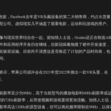
汇编的数据，Facebook去年是VR头戴设备的第二大销售商，约占出货量
索尼公司。虚拟现实几乎涵盖了观看电影，运动和玩游戏的用户。
与现实世界结合在一起。据知情人士说，Oculus还正在制造A
件和应用程序开发仍在继续，但新冠病毒拖慢了硬件开发速度，
实验室设施。目前尚不清楚这是否推迟了计划的产品时间表，包
时间。
示，苹果公司或许会在2021年货2022年推出一款VR头显，在
显。
头显的刷新率至少为90Hz，高于当前型号的播放电影时60Hz刷新率或
时的72Hz刷新率，从而使视频和游戏显得更加流畅。知情人士说
率高达120Hz的原型设备，但可以将此频率限制在90Hz，以保