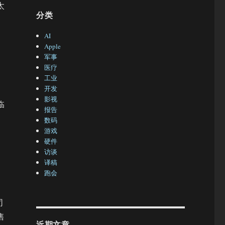
太
分类
AI
Apple
军事
医疗
工业
开发
影视
临
报告
数码
游戏
硬件
访谈
译稿
跑会
司
售
近期文章