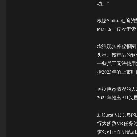
动。”
根据Statista
的28％，仅次于
增强现实将虚拟图像
头显。该产品的软
一些员工无法使用
括2023年的上市
另据熟悉情况的人表
2023年推出AR头
新Quest VR
行大多数VR任务
该公司正在测试刷新