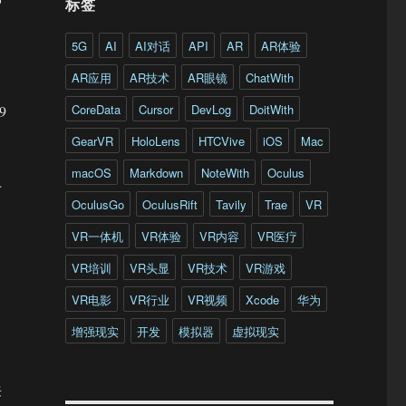
标签
5G
AI
AI对话
API
AR
AR体验
AR应用
AR技术
AR眼镜
ChatWith
CoreData
Cursor
DevLog
DoitWith
9
GearVR
HoloLens
HTCVive
iOS
Mac
macOS
Markdown
NoteWith
Oculus
于
OculusGo
OculusRift
Tavily
Trae
VR
VR一体机
VR体验
VR内容
VR医疗
VR培训
VR头显
VR技术
VR游戏
VR电影
VR行业
VR视频
Xcode
华为
增强现实
开发
模拟器
虚拟现实
来