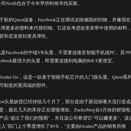
司North也在于今年早些时候寻找买家。
新的Quest设备，Facebook正在测试去除侧面的织物，并像现在
ift S那样用更多的塑料来代替织物。它还在考虑改变表带中使用的材料
胶和尼龙搭扣更具弹性。
t产品线是Facebook的中端VR头显，不需要连接至智能手机或PC。其39
ebook最强大的头显，即需要连接到电脑的Rift S更便宜。
销售Oculus Go，这是一款基于智能手机芯片的入门级头显。Quest系
司制造的更高端的部件。
前的Quest头显缺货已经持续几个月了，部分是由于新冠病毒大流行造成
，最近几天的库存正在缓慢增加。Zuckerberg在4月份的财报电
产品“超出了我们的预期”，并且该公司希望它“可以赚更多”。该
入”部门上个季度增长了80％，“主要由Oculus产品的销售所推