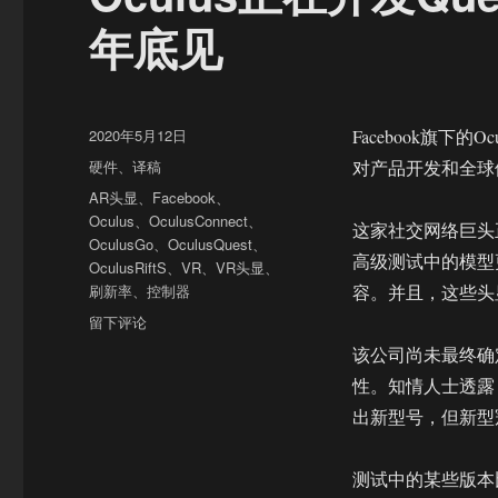
年底见
发
2020年5月12日
Facebook旗下的
布
分
硬件
、
译稿
对产品开发和全球
于
类
标
AR头显
、
Facebook
、
签
Oculus
、
OculusConnect
、
这家社交网络巨头
OculusGo
、
OculusQuest
、
高级测试中的模型
OculusRiftS
、
VR
、
VR头显
、
刷新率
、
控制器
容。并且，这些头
于
留下评论
Oculus
该公司尚未最终确
正
性。知情人士透露，Fa
在
开
出新型号，但新型
发
Quest
测试中的某些版本比
头