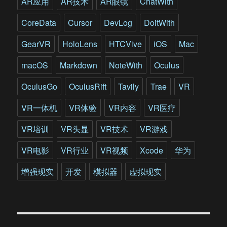
AR应用
AR技术
AR眼镜
ChatWith
CoreData
Cursor
DevLog
DoitWith
GearVR
HoloLens
HTCVive
iOS
Mac
macOS
Markdown
NoteWith
Oculus
OculusGo
OculusRift
Tavily
Trae
VR
VR一体机
VR体验
VR内容
VR医疗
VR培训
VR头显
VR技术
VR游戏
VR电影
VR行业
VR视频
Xcode
华为
增强现实
开发
模拟器
虚拟现实