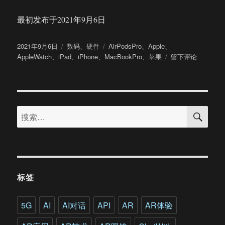
最初发布于2021年9月6日
发
分
标
2021年9月6日
数码
、
硬件
AirPodsPro
、
Apple
、
布
类
签
于
AppleWatch
、
iPad
、
iPhone
、
MacBookPro
、
苹果
留下评论
于
苹
果
全
家
搜
桶
搜
索
的
索：
生
态
互
联
好
标签
用
吗？
5G
AI
AI对话
API
AR
AR体验