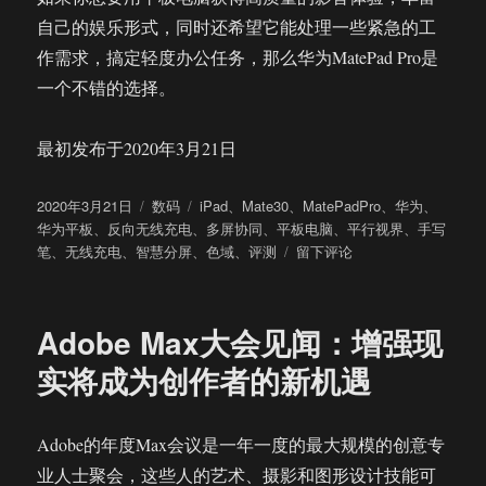
自己的娱乐形式，同时还希望它能处理一些紧急的工
作需求，搞定轻度办公任务，那么华为MatePad Pro是
一个不错的选择。
最初发布于2020年3月21日
发
分
标
2020年3月21日
数码
iPad
、
Mate30
、
MatePadPro
、
华为
、
布
类
签
华为平板
、
反向无线充电
、
多屏协同
、
平板电脑
、
平行视界
、
手写
于
于
笔
、
无线充电
、
智慧分屏
、
色域
、
评测
留下评论
华
为
MatePad
Adobe Max大会见闻：增强现
Pro
平
实将成为创作者的新机遇
板
上
手
Adobe的年度Max会议是一年一度的最大规模的创意专
体
业人士聚会，这些人的艺术、摄影和图形设计技能可
验：