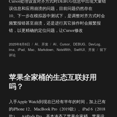
Cursor处理设置对齐方式时DEBUG信息中出现大量错
误信息和应用崩溃的问题，目前问题仍然存在
10、下一步在模拟器中测试下，是调整对齐方式时会
频繁报错甚至崩溃，还是进行其它操作时会频繁报
错，以更精确的定位问题，让Cursor修改
发
分
标
2025年8月6日
AI
、
开发
AI
、
Cursor
、
DEBUG
、
DevLog
、
布
类
签
于
ima
、
iPad
、
Mac
、
Markdown
、
NoteWith
、
SwiftUI
、
开发
留下
于
DevLog：
评论
2025
年
7
苹果全家桶的生态互联好用
月
31
吗？
日
入手Apple Watch到现在已经有半年的时间，加上已有
的iPhone 12、MacBook Pro（2019款）、iPad 6（2018
款）、AirPods Pro，基本凑齐了苹果全家桶。苹果设