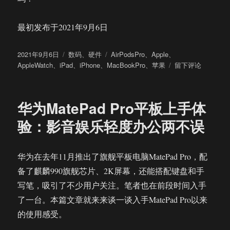
最初发布于2021年9月6日
发
分
标
2021年9月6日
数码
、
硬件
AirPodsPro
、
Apple
、
布
类
签
于
AppleWatch
、
iPad
、
iPhone
、
MacBookPro
、
苹果
留下评论
于
苹
果
全
华为MatePad Pro平板上手体
家
桶
验：影音娱乐轻度办公两不误
的
生
态
华为在去年11月推出了旗舰平板电脑MatePad Pro，配
互
备了麒麟990旗舰芯片、2K屏幕，还能搭配键盘和手
联
好
写笔，吸引了不少用户关注。笔者也在前段时间入手
用
了一台。本篇文章就来来谈一谈入手MatePad Pro以来
吗？
的使用感受。