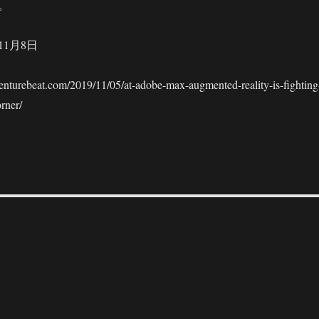
。
11月8日
rebeat.com/2019/11/05/at-adobe-max-augmented-reality-is-fighting
rner/