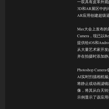
一双具有皮革外观
3D和AR展区中
AR应用创建超级
Max大会上发布的最
Camera，现已
提供给iOS和Andr
从大量艺术家开发的
并在拍摄时添加静
Photoshop C
AI实时扫描相机
将静止或动画滤镜
像，将其从白天转
示例显示了该应用