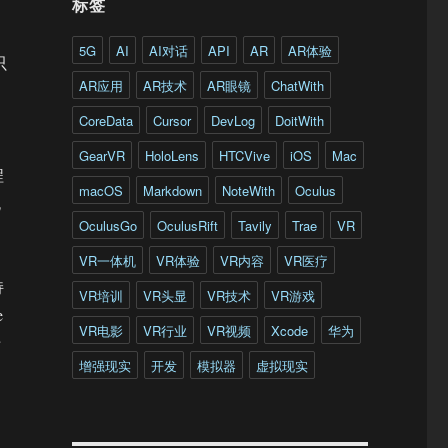
标签
、
5G
AI
AI对话
API
AR
AR体验
只
AR应用
AR技术
AR眼镜
ChatWith
CoreData
Cursor
DevLog
DoitWith
GearVR
HoloLens
HTCVive
iOS
Mac
程
macOS
Markdown
NoteWith
Oculus
无
OculusGo
OculusRift
Tavily
Trae
VR
VR一体机
VR体验
VR内容
VR医疗
持
VR培训
VR头显
VR技术
VR游戏
e
VR电影
VR行业
VR视频
Xcode
华为
于
增强现实
开发
模拟器
虚拟现实