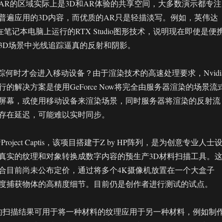
AR的区域实际上是3D和AR体验的共享空间，大多数演示都专注
普遍应用的3D内容，而优质的AR只是轻描淡写。例如，英伟达
了在笔记本电脑上运行的RTX Studio图形技术，说明现在即使是便
3D场景中光线追踪逼真的反射和阴影。
r光线追踪何时才会进入移动设备？由于渲染技术的高速处理要求，Nvidi
的解决方案是使用GeForce Now将完全由服务器渲染的场景流
屏幕，或使用移动设备来渲染场景，同时服务器将渲染的反射流
存在延迟，可能难以实时同步。
oject Captis，该项目搭建于Z by HP阵列，是为创意专业人士
真实的纹理和对象转换成数字内容的预生产3D材料扫描工具。
合目前尚未公布定价，通过将多个4K摄像机放置在一个大盒子
度捕获物体的高精度细节。目前仍是创作者进行测试的试点。
ptis产生的扫描结果可用于将一种材料的纹理应用于另一种材料，例如制