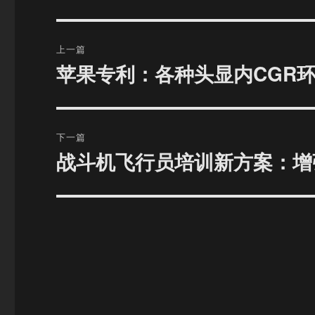
文
上一篇
章
苹果专利：各种头显内CGR
上
篇
导
文
航
章：
下一篇
战斗机飞行员培训新方案：增
下
篇
文
章：