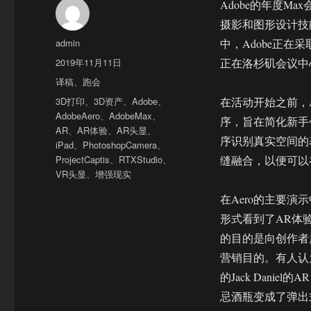
Adobe的年度
摄影和图形设计技
作
admin
中，Adobe正
者
发
2019年11月11日
正在洛杉矶会议中
布
分
译稿
、
跑会
于
类
标
3D打印
、
3D资产
、
Adobe
、
在活动开始之前，A
签
AdobeAero
、
AdobeMax
、
序，旨在简化新手
AR
、
AR体验
、
AR头显
、
序识别真实空间的
iPad
、
PhotoshopCamera
、
ProjectCaptis
、
RTXStudio
、
缝融合，以便可以
VR头显
、
增强现实
在Aero的主要
形式看到了AR体验
的目的是向创作者
营销目的。有人认
的Jack Danie
忌酒瓶变成了弹出