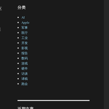
分类
区
AI
Apple
军事
是
医疗
工业
开发
影视
报告
数码
游戏
硬件
用
访谈
译稿
跑会
近期文章