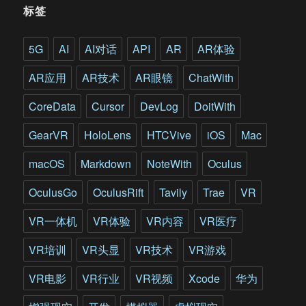
标签
5G
AI
AI对话
API
AR
AR体验
AR应用
AR技术
AR眼镜
ChatWith
CoreData
Cursor
DevLog
DoitWith
GearVR
HoloLens
HTCVive
iOS
Mac
macOS
Markdown
NoteWith
Oculus
OculusGo
OculusRift
Tavily
Trae
VR
VR一体机
VR体验
VR内容
VR医疗
VR培训
VR头显
VR技术
VR游戏
VR电影
VR行业
VR视频
Xcode
华为