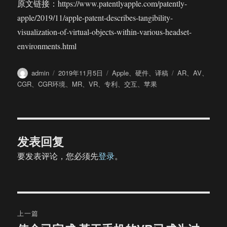
原文链接：https://www.patentlyapple.com/patently-
apple/2019/11/apple-patent-describes-tangibility-
visualization-of-virtual-objects-within-various-headset-
environments.html
作
发
分
标
admin
2019年11月5日
Apple
、
硬件
、
译稿
AR
、
AV
、
者
布
类
签
CGR
、
CGR环境
、
MR
、
VR
、
专利
、
交互
、
苹果
于
发表回复
要发表评论，您必须先
登录
。
文
上一篇
章