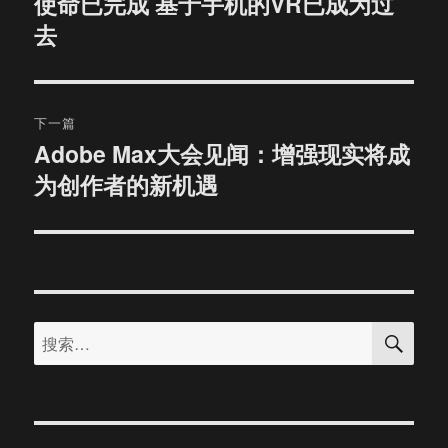
使命已完成 基于手机的VR已成为过
上
去
篇
导
文
航
章：
下一篇
Adobe Max大会见闻：增强现实将成
下
为创作者的新机遇
篇
文
章：
搜
搜
索
索：