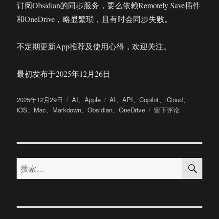
订阅Obsidian的同步服务，要么依赖Remotely Save插件
和OneDrive，略显繁琐，且有时会同步失败。
不定期更新App推荐及使用心得，欢迎关注。
最初发布于2025年12月26日
发
分
标
2025年12月29日
AI
、
Apple
AI
、
API
、
Copilot
、
iCloud
、
布
类
签
于
iOS
、
Mac
、
Markdown
、
Obsidian
、
OneDrive
留下评论
于
Mac
常
用
App
搜
推
搜
索
荐：
索：
Obsidian
及
实
用