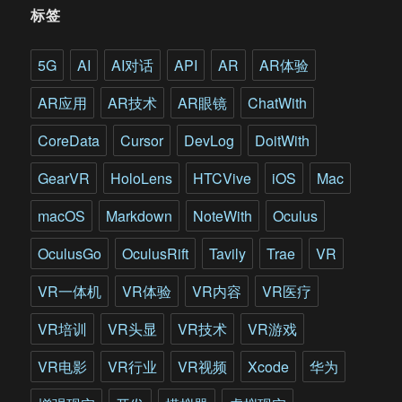
插
标签
件
5G
AI
AI对话
API
AR
AR体验
AR应用
AR技术
AR眼镜
ChatWith
CoreData
Cursor
DevLog
DoitWith
GearVR
HoloLens
HTCVive
iOS
Mac
macOS
Markdown
NoteWith
Oculus
OculusGo
OculusRift
Tavily
Trae
VR
VR一体机
VR体验
VR内容
VR医疗
VR培训
VR头显
VR技术
VR游戏
VR电影
VR行业
VR视频
Xcode
华为