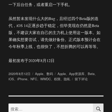
一下后台任务，或者重启一下手机。
虽然暂未发现什么大的Bug，且经过四个Beta版的迭
代，iOS 14正逐步趋于稳定，但毕竟现在仍然是Beta
版，不建议大家在自己的主力机上使用这一版本。如
果确实想要尝试，请先做好备份。正式版本预计会在
今年秋季上线，也很快了，不想折腾的可以再等等。
最初发布于2020年8月12日
发
分
标
2020年8月12日
Apple
、
数码
Apple
、
App资源库
、
Beta
、
布
类
签
于
iOS
、
iPhone
、
NFC
、
WWDC
、
权限
、
隐私
留下评论
于
iOS
14
测
试
搜
版
搜
索
深