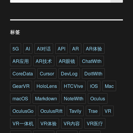
索：
度
体
验：
更
透
标签
明
的
隐
5G
AI
AI对话
API
AR
AR体验
私
设
AR应用
AR技术
AR眼镜
ChatWith
置
和
CoreData
Cursor
DevLog
DoitWith
全
新
GearVR
HoloLens
HTCVive
iOS
Mac
的
APP
macOS
Markdown
NoteWith
Oculus
资
源
OculusGo
OculusRift
Tavily
Trae
VR
库
VR一体机
VR体验
VR内容
VR医疗