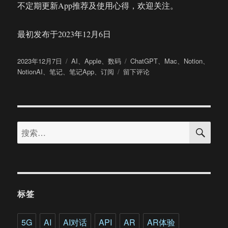
不定期更新App推荐及使用心得，欢迎关注。
最初发布于2023年12月6日
发
分
标
2023年12月7日
AI
、
Apple
、
数码
ChatGPT
、
Mac
、
Notion
、
布
类
于
签
NotionAI
、
笔记
、
笔记App
、
订阅
留下评论
于
Mac
常
用
App
搜
推
搜
索
荐：
索：
Notion
及
Notion
AI
标签
5G
AI
AI对话
API
AR
AR体验