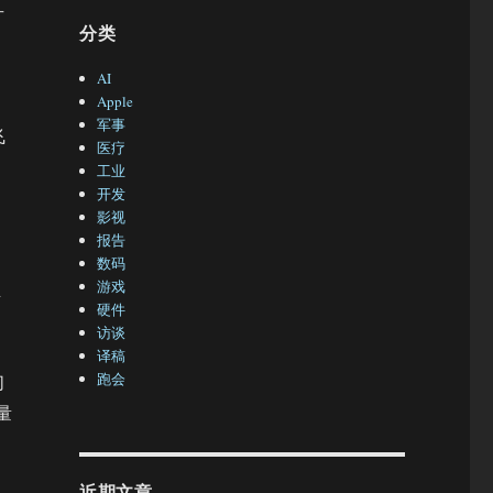
升
分类
AI
Apple
军事
飞
医疗
工业
开发
影视
报告
数码
游戏
生
硬件
访谈
译稿
跑会
们
量
近期文章