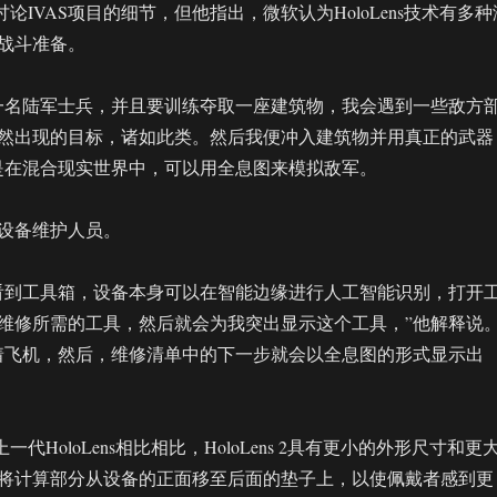
绝具体讨论IVAS项目的细节，但他指出，微软认为HoloLens技术有多种
战斗准备。
一名陆军士兵，并且要训练夺取一座建筑物，我会遇到一些敌方
然出现的目标，诸如此类。然后我便冲入建筑物并用真正的武器
是在混合现实世界中，可以用全息图来模拟敌军。
设备维护人员。
看到工具箱，设备本身可以在智能边缘进行人工智能识别，打开
维修所需的工具，然后就会为我突出显示这个工具，”他解释说
着飞机，然后，维修清单中的下一步就会以全息图的形式显示出
，与上一代HoloLens相比相比，HoloLens 2具有更小的外形尺寸和更
将计算部分从设备的正面移至后面的垫子上，以使佩戴者感到更