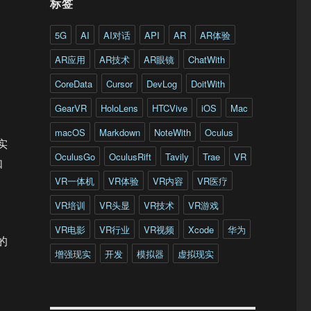
标签
5G
AI
AI对话
API
AR
AR体验
AR应用
AR技术
AR眼镜
ChatWith
CoreData
Cursor
DevLog
DoitWith
GearVR
HoloLens
HTCVive
iOS
Mac
macOS
Markdown
NoteWith
Oculus
实
OculusGo
OculusRift
Tavily
Trae
VR
如
VR一体机
VR体验
VR内容
VR医疗
VR培训
VR头显
VR技术
VR游戏
VR电影
VR行业
VR视频
Xcode
华为
的
增强现实
开发
模拟器
虚拟现实
：