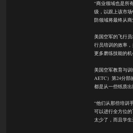
与
“商业领域也是所
维
级，以跟上该市场
护
防领域将最终从商
美
军
正
美国空军的飞行员培训
寻
行员培训的效率，
求
更
更多磨练技能的机
先
进
美国空军教育与训练司令部（
的
VR/AR
AETC）第24分部
头
都是从一些纸质出版
显
设
备
“他们从那些培训
可以进行全方位的
太少了，而且学生