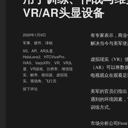
VR/AR头显设备
发
2020年1月9日
有专家表示，商业
布
分
军事
、
硬件
、
译稿
解决当今与美军使
于
类
标
5G
、
AR
、
AR头显
、
签
HoloLens2
、
HTCVivePro
、
虚拟现实（VR）
IVAS
、
VarjoXR1
、
VR
、
VR头
（AR）可以将数
显
、
VR游戏
、
分辨率
、
增强现
实
、
帧率
、
模拟器
、
虚拟现
电视观众在观看足
实
、
视场角
、
飞行员
于
留下评论
美军的官员们指出
用
遇到的环境因素，
于
训
训练方式。
练、
作
市场分析公司Frost
战