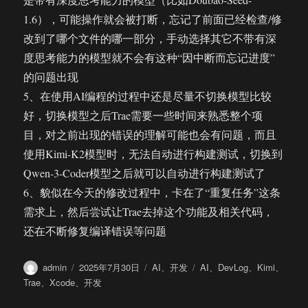
1.6），可能操作就会被打断，忘记了前面已经检查/修
改到了哪个文件的哪一部分，手动选择其它不带有深
度思考能力的模型就不会有这种“因中断而忘记进度”
的问题出现
5、在使用AI编程的过程中还是尽量不切换模型比较
好，切换模型之后Trae需要一些时间来熟悉整个项
目，对之前出现的错误的理解可能也会有问题，而且
使用Kimi-K2模型时，无法自动进行构建测试，切换到
Qwen-3-Coder模型之后就可以自动进行构建测试了
6、貌似在今天的修改过程中，卡在了“重复任务”这条
需求上，然后尝试让Trae去掉这个功能及相关代码，
还在不断修复编译错误等问题
作
发
分
标
admin
2025年7月30日
AI
、
开发
AI
、
DevLog
、
Kimi
、
者
布
类
签
Trae
、
Xcode
、
开发
于