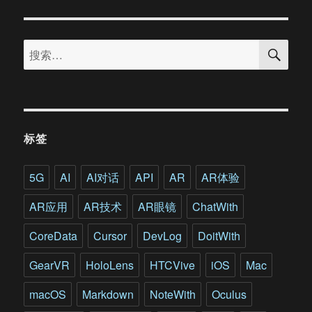
章：
搜
搜
索
索：
标签
5G
AI
AI对话
API
AR
AR体验
AR应用
AR技术
AR眼镜
ChatWith
CoreData
Cursor
DevLog
DoitWith
GearVR
HoloLens
HTCVive
iOS
Mac
macOS
Markdown
NoteWith
Oculus