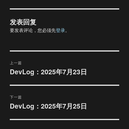
发表回复
要发表评论，您必须先
登录
。
文
上一篇
章
DevLog：2025年7月23日
上
篇
导
文
航
章：
下一篇
DevLog：2025年7月25日
下
篇
文