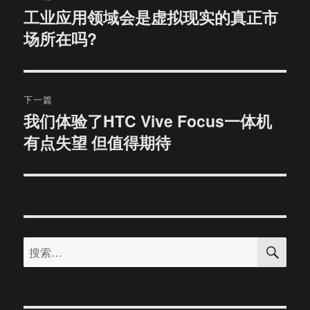
章
工业应用领域会是虚拟现实的真正市
上
场所在吗?
篇
导
文
航
章：
下一篇
我们体验了HTC Vive Focus一体机
下
有点失望 但值得期待
篇
文
章：
搜
搜
索
索：