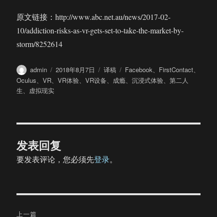
原文链接：http://www.abc.net.au/news/2017-02-
10/addiction-risks-as-vr-gets-set-to-take-the-market-by-
storm/8252614
作
发
分
标
admin
2018年8月7日
译稿
Facebook
、
FirstContact
、
者
布
类
签
Oculus
、
VR
、
VR体验
、
VR设备
、
成瘾
、
沉浸式体验
、
第二人
于
生
、
虚拟现实
发表回复
要发表评论，您必须先
登录
。
文
上一篇