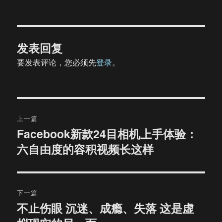
发表回复
要发表评论，您必须先
登录
。
文
上一篇
章
Facebook新款24目相机上手体验：
上
六自由度的容积视频长这样
篇
导
文
航
章：
下一篇
不止伤眼 沉迷、成瘾、失落 这是虚
下
篇