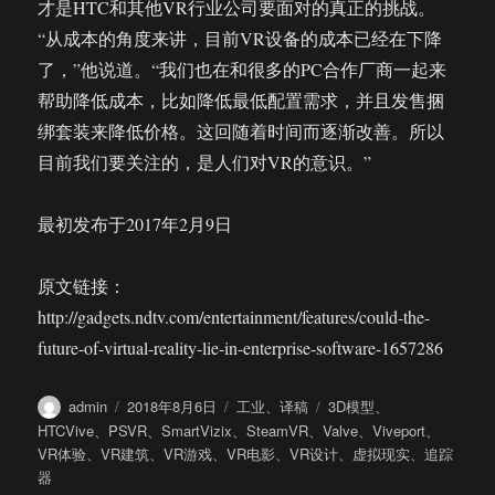
才是HTC和其他VR行业公司要面对的真正的挑战。
“从成本的角度来讲，目前VR设备的成本已经在下降
了，”他说道。“我们也在和很多的PC合作厂商一起来
帮助降低成本，比如降低最低配置需求，并且发售捆
绑套装来降低价格。这回随着时间而逐渐改善。所以
目前我们要关注的，是人们对VR的意识。”
最初发布于2017年2月9日
原文链接：
http://gadgets.ndtv.com/entertainment/features/could-the-
future-of-virtual-reality-lie-in-enterprise-software-1657286
作
发
分
标
admin
2018年8月6日
工业
、
译稿
3D模型
、
者
布
类
签
HTCVive
、
PSVR
、
SmartVizix
、
SteamVR
、
Valve
、
Viveport
、
于
VR体验
、
VR建筑
、
VR游戏
、
VR电影
、
VR设计
、
虚拟现实
、
追踪
器