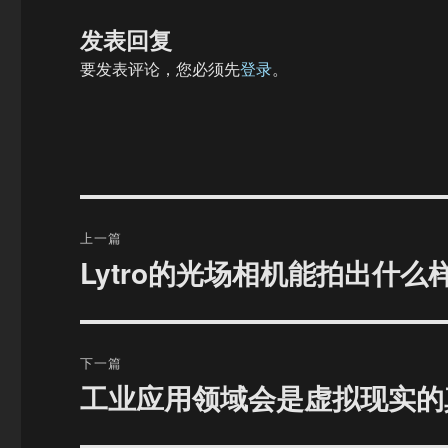
发表回复
要发表评论，您必须先
登录
。
文
上一篇
章
Lytro的光场相机能拍出什么
上
篇
导
文
航
章：
下一篇
工业应用领域会是虚拟现实的
下
篇