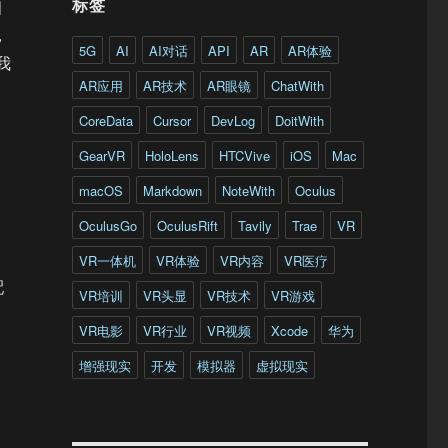
标签
相
，
5G
AI
AI对话
API
AR
AR体验
我
AR应用
AR技术
AR眼镜
ChatWith
CoreData
Cursor
DevLog
DoitWith
GearVR
HoloLens
HTCVive
iOS
Mac
macOS
Markdown
NoteWith
Oculus
OculusGo
OculusRift
Tavily
Trae
VR
VR一体机
VR体验
VR内容
VR医疗
配
VR培训
VR头显
VR技术
VR游戏
VR电影
VR行业
VR视频
Xcode
华为
增强现实
开发
模拟器
虚拟现实
。