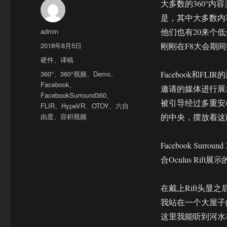
大多数的360°
是，其中大多数内容根
作
admin
他们也有20来个
者
发
2018年8月5日
刚刚在F8大会期
布
分
硬件
、
译稿
于
类
标
360°
、
360°视频
、
Demo
、
Facebook和
签
Facebook
、
邀请的媒体进行展示。x
FacebookSurround360
、
被引导经过多重安
FLIR
、
HypeVR
、
OTOY
、
六自
由度
、
容积视频
的中央，摆放着这
Facebook Su
合Oculus Rift
在戴上Rift头显
我站在一个大屋子
这里我能听到河水