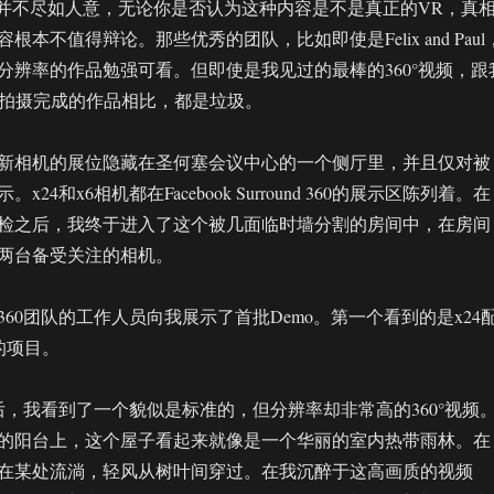
内容并不尽如人意，无论你是否认为这种内容是不是真正的VR，真
本不值得辩论。那些优秀的团队，比如即使是Felix and Paul
低分辨率的作品勉强可看。但即使是我见过的最棒的360°视频，跟
间拍摄完成的作品相比，都是垃圾。
FLIR的新相机的展位隐藏在圣何塞会议中心的一个侧厅里，并且仅对被
24和x6相机都在Facebook Surround 360的展示区陈列着。在
检之后，我终于进入了这个被几面临时墙分割的房间中，在房间
两台备受关注的相机。
rround 360团队的工作人员向我展示了首批Demo。第一个看到的是x24
展示的项目。
之后，我看到了一个貌似是标准的，但分辨率却非常高的360°视频
的阳台上，这个屋子看起来就像是一个华丽的室内热带雨林。在
在某处流淌，轻风从树叶间穿过。在我沉醉于这高画质的视频