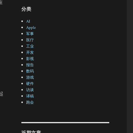
在
分类
AI
Apple
军事
医疗
工业
开发
影视
报告
数码
游戏
硬件
访谈
起
译稿
跑会
近期文章