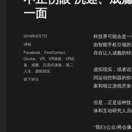
一面
发
2018年8月7日
科技界可能会是一
布
分
译稿
由智能手机引领的
于
类
标
Facebook
、
FirstContact
、
存在让人成瘾的特
签
Oculus
、
VR
、
VR体验
、
VR设
备
、
成瘾
、
沉浸式体验
、
第二
虚拟现实，或者说
人生
、
虚拟现实
同运动控制器的价
于
留下评论
不
家和独立游戏开发
止
伤
但是，正是这种技
眼
沉
体和互动研究人员Gon
迷、
成
“我们(公众)将
瘾、