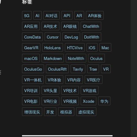
标签
5G
AI
AI对话
API
AR
AR体验
AR应用
AR技术
AR眼镜
ChatWith
CoreData
Cursor
DevLog
DoitWith
GearVR
HoloLens
HTCVive
iOS
Mac
macOS
Markdown
NoteWith
Oculus
OculusGo
OculusRift
Tavily
Trae
VR
连
VR一体机
VR体验
VR内容
VR医疗
VR培训
VR头显
VR技术
VR游戏
VR电影
VR行业
VR视频
Xcode
华为
增强现实
开发
模拟器
虚拟现实