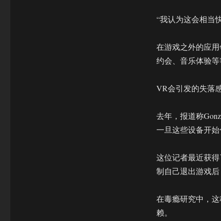
失
落
“我认为这会相当
这
是
虚
在游戏之外的应用
拟
约会、音乐体验等
现
实
的
VR会引发的失落
另
一
去年，报道称Gonz
面
一旦这些设备开始
这位记者最近获得了其
制自己退出游戏后
在毒瘾研究中，这
赖。