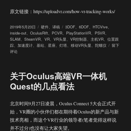
原文链接：https://uploadvr.com/how-vr-tracking-works/
发
分
标
2019年5月23日
硬件
、
译稿
3DOF
、
6DOF
、
HTCVive
、
布
类
签
inside-out
、
OculusRift
、
PCVR
、
PlayStationVR
、
PSVR
、
于
SLAM
、
SteamVR
、
VR
、
VR头显
、
VR控制器
、
主机VR
、
位置跟
于
踪
、
加速度计
、
基站
、
星座
、
灯塔
、
移动VR头显
、
陀螺仪
留下
科
评论
普：
VR
的
关于Oculus高端VR一体机
位
置
Quest的几点看法
跟
踪
系
北京时间9月27日凌晨，Oculus Connect 5大会正式开
统
始，VR圈的小伙伴们都在期待着Oculus的新产品与新
是
如
技术亮相，而这个VR行业的领导者(笔者觉得这样说
何
并不过分)也没有让大家失望。
工