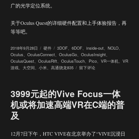
广的光学定位系统。
关于Oculus Quest的详细硬件配置和上手体验报告，再
等等吧。
发
分
标
2018年9月28日
硬件
3DOF
、
6DOF
、
inside-out
、
NOLO
、
布
类
签
Oculus
、
OculusConnect
、
OculusGo
、
OculusInsight
、
于
OculusQuest
、
OculusRift
、
OculusTouch
、
Pico
、
VR一体机
、
VR
于
游戏
、
大空间
、
小米
、
高通骁龙835
留下评论
关
于
Oculus
3999元起的Vive Focus一体
高
端
机或将加速高端VR在C端的普
VR
及
一
体
机
Quest
12月7日下午，HTC VIVE在北京举办了“VIVE沉浸日
的