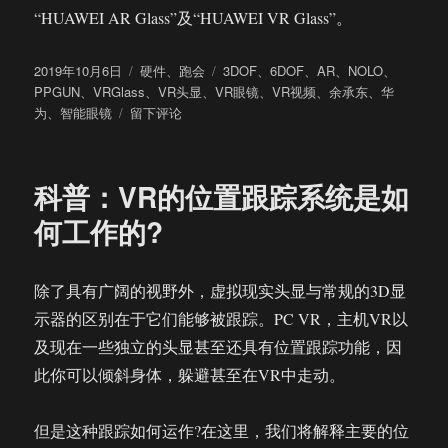
“HUAWEI AR Glass”及“HUAWEI VR Glass”。
发
分
标
2019年10月6日
硬件
、
跑会
3DOF
、
6DOF
、
AR
、
NOLO
、
布
类
签
PPGUN
、
VRGlass
、
VR头显
、
VR眼镜
、
VR视频
、
余承东
、
华
于
于
为
、
智能眼镜
留下评论
华
为
发
科普：VR的位置跟踪系统是如
布
超
何工作的?
轻
薄
VR
除了具有广阔的视野外，虚拟现实头显与常规的3D显
Glass
示器的区别在于它们能够被跟踪。PC VR，主机VR以
搭
配
及现在一些独立的头显甚至还具有位置跟踪功能，因
NOLO
此你可以倾斜身体，躲避甚至在VR中走动。
套
件
实
但是这种跟踪如何运作?在这里，我们将解释主要的位
现