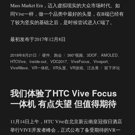
Mass Market Era，迈入虚拟现实的大众市场时代。如
同Vive一样，做一个品类中最好的头显，在B端已经有
了较为坚实的基础之后，是时候尝试进入C端了。
最初发布于2017年12月8日
发
分
标
2018年8月21日
硬件
、
跑会
360°视频
、
3DOF
、
AMOLED
、
布
类
签
HTCVive
、
inside-out
、
VDC2017
、
ViveFocus
、
Viveport
、
于
于
ViveWave
、
VR一体机
、
VR头显
、
VR游戏
、
汪丛青
留下评论
3999
元
起
我们体验了HTC Vive Focus
的
Vive
一体机 有点失望 但值得期待
Focus
一
体
11月14日上午，HTC Vive在北京新云南皇冠假日酒店
机
举行VIVE开发者峰会，正式公布了备受期待的VR一
或