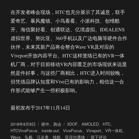
在开发者峰会现场，HTC也充分展示了其诚意，联手
爱奇艺、暴风魔镜、小鸟看看、小派科技、创维酷
开、海信聚好看、创通联达、亿境虚拟、IDEALENS
虚拟世界、努比亚、360手机以及广达电脑等硬件合作
伙伴，未来其新产品将会整合Wave VR及对应的
Viveport开放内容平台。HTC这样笼络已有的VR一体
机厂商，对于目前移动VR内容匮乏的市场现状来说显
然是件好事，与这些厂商相比，HTC进入时间较晚，
但凭借品牌认知度和Vive已有的影响力，相信这一合
作形式能够产生一些积极影响。
最初发布于2017年11月14日
发
分
标
2018年8月8日
硬件
、
跑会
3DOF
、
AMOLED
、
HTC
、
布
类
签
HTCViveFocus
、
inside-out
、
ViveFocus
、
Viveport
、
VR一体机
、
于
于
Wave
、
头戴
、
汪丛青
、
续航
、
菲涅尔透镜
留下评论