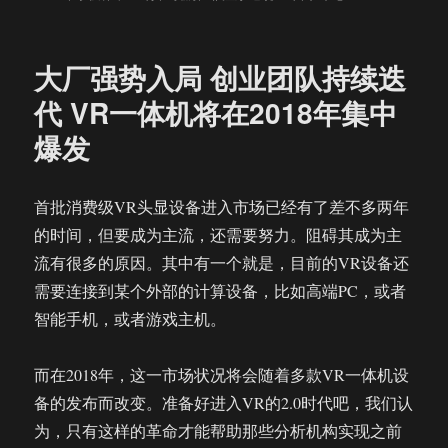
我
们
体
大厂强势入局 创业团队持续迭
验
了
代 VR一体机将在2018年集中
HTC
爆发
Vive
Focus
一
体
首批消费级VR头显设备进入市场已经有了差不多两年
机
的时间，但要成为主流，还需要努力。阻碍其成为主
有
流有很多的原因。其中有一个就是，目前的VR设备还
点
失
需要连接到某个外部的计算设备，比如高端PC，或者
望
智能手机，或者游戏主机。
但
值
得
而在2018年，这一市场状况将会随着多款VR一体机设
期
备的发布而改变。准备好进入VR的2.0时代吧，我们认
待
为，只有这样的革命才能帮助那些分析机构实现之前