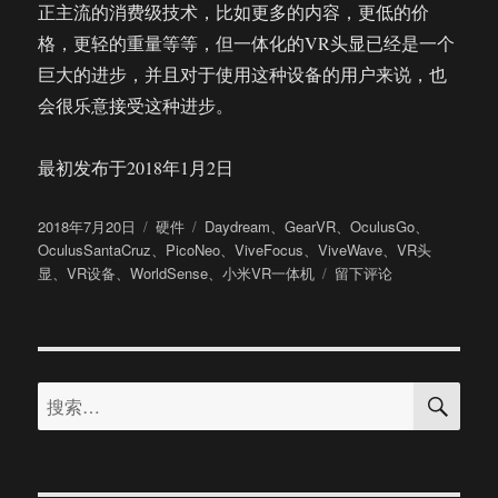
正主流的消费级技术，比如更多的内容，更低的价
格，更轻的重量等等，但一体化的VR头显已经是一个
巨大的进步，并且对于使用这种设备的用户来说，也
会很乐意接受这种进步。
最初发布于2018年1月2日
发
分
标
2018年7月20日
硬件
Daydream
、
GearVR
、
OculusGo
、
布
类
签
OculusSantaCruz
、
PicoNeo
、
ViveFocus
、
ViveWave
、
VR头
于
于
显
、
VR设备
、
WorldSense
、
小米VR一体机
留下评论
大
厂
强
势
搜
入
搜
索
局
索：
创
业
团