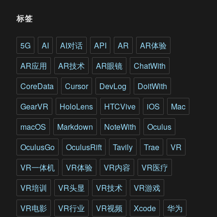
队
持
标签
续
迭
代
5G
AI
AI对话
API
AR
AR体验
VR
一
AR应用
AR技术
AR眼镜
ChatWith
体
机
CoreData
Cursor
DevLog
DoitWith
将
在
GearVR
HoloLens
HTCVive
iOS
Mac
2018
年
macOS
Markdown
NoteWith
Oculus
集
中
OculusGo
OculusRift
Tavily
Trae
VR
爆
发
VR一体机
VR体验
VR内容
VR医疗
VR培训
VR头显
VR技术
VR游戏
VR电影
VR行业
VR视频
Xcode
华为