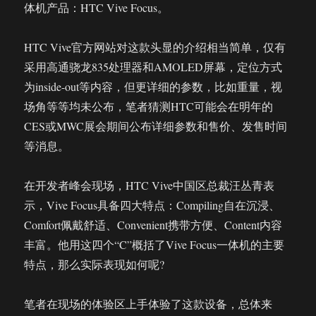
将
体机产品：HTC Vive Focus。
加
速
HTC Vive官方网站对这款头显的介绍相当简单，仅有
高
端
采用高通骁龙835处理器和AMOLED屏幕，定位方式
VR
为inside-out等内容，但更详细的参数，比如重量，视
在
场角等等均未公布，笔者猜测HTC可能会在明年的
C
端
CES或MWC展会期间公布详细参数和售价、发售时间
的
等消息。
普
及
在开发者峰会现场，HTC Vive中国区总裁汪丛青表
示，Vive Focus具备四大特点：Compiling自在沉浸、
Comfort佩戴舒适、Convenient携带方便、Content内容
丰富。他用这四个“C”概括了Vive Focus一体机的主要
特点，那么实际表现如何呢?
笔者在现场的体验区上手体验了这款设备，总体来