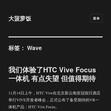
大菠萝饭
菜单
标签：
Wave
我们体验了HTC Vive Focus
一体机 有点失望 但值得期待
11月14日上午，HTC Vive在北京新云南皇冠假日酒店
举行VIVE开发者峰会，正式公布了备受期待的VR一
体机产品：HTC Vive Focus。