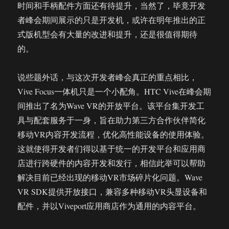
时间和手柄配件方面还有待提升，当然了，毕竟开发
者峰会期间展示的只是开发机，或许在明年推出的正
式版机型会有大量的改进和提升，还是很值得期待
的。
说些题外话，与这次开发者峰会真正的重点相比，
Vive Focus一体机只是一个小配角。HTC Vive在峰会期
间推出了名为Wave VR的开放平台。该平台集开发工
具与配套服务于一身，旨在助力第三方合作伙伴简化
移动VR内容开发流程，优化高性能设备的使用体验。
这就使得开发者们得以基于统一的开发平台和应用商
店进行跨硬件的内容开发和发行，相信此举可以帮助
解决目前已经出现的移动VR市场碎片化问题。Wave
VR SDK提供开放接口，兼容多种移动VR头显设备和
配件，并以Viveport应用商店作为通用的内容平台。