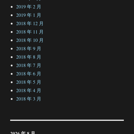
2019 年 2 月
2019 年 1 月
2018 年 12 月
2018 年 11 月
2018 年 10 月
2018 年 9 月
2018 年 8 月
2018 年 7 月
2018 年 6 月
2018 年 5 月
2018 年 4 月
2018 年 3 月
2026 年 8 月