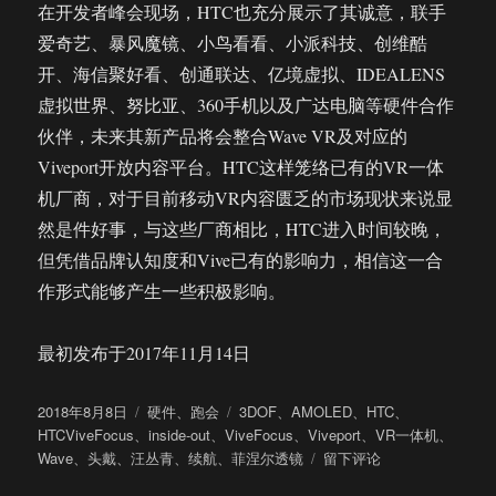
在开发者峰会现场，HTC也充分展示了其诚意，联手
爱奇艺、暴风魔镜、小鸟看看、小派科技、创维酷
开、海信聚好看、创通联达、亿境虚拟、IDEALENS
虚拟世界、努比亚、360手机以及广达电脑等硬件合作
伙伴，未来其新产品将会整合Wave VR及对应的
Viveport开放内容平台。HTC这样笼络已有的VR一体
机厂商，对于目前移动VR内容匮乏的市场现状来说显
然是件好事，与这些厂商相比，HTC进入时间较晚，
但凭借品牌认知度和Vive已有的影响力，相信这一合
作形式能够产生一些积极影响。
最初发布于2017年11月14日
发
分
标
2018年8月8日
硬件
、
跑会
3DOF
、
AMOLED
、
HTC
、
布
类
签
HTCViveFocus
、
inside-out
、
ViveFocus
、
Viveport
、
VR一体机
、
于
于
Wave
、
头戴
、
汪丛青
、
续航
、
菲涅尔透镜
留下评论
我