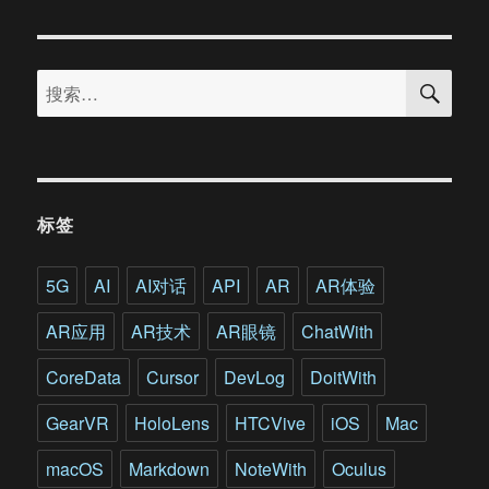
们
体
验
搜
了
搜
索
HTC
索：
Vive
Focus
一
体
机
标签
有
点
失
5G
AI
AI对话
API
AR
AR体验
望
但
AR应用
AR技术
AR眼镜
ChatWith
值
得
CoreData
Cursor
DevLog
DoitWith
期
待
GearVR
HoloLens
HTCVive
iOS
Mac
macOS
Markdown
NoteWith
Oculus