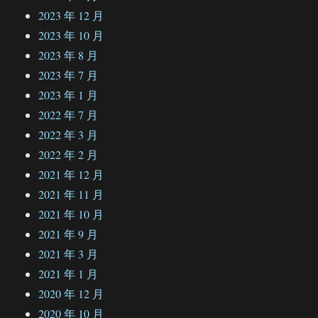
2023 年 12 月
2023 年 10 月
2023 年 8 月
2023 年 7 月
2023 年 1 月
2022 年 7 月
2022 年 3 月
2022 年 2 月
2021 年 12 月
2021 年 11 月
2021 年 10 月
2021 年 9 月
2021 年 3 月
2021 年 1 月
2020 年 12 月
2020 年 10 月