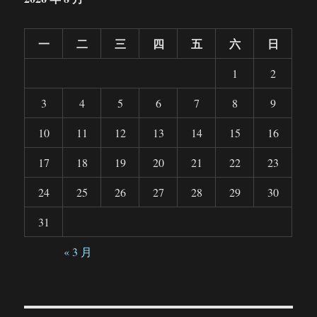
一
二
三
四
五
六
日
1
2
3
4
5
6
7
8
9
10
11
12
13
14
15
16
17
18
19
20
21
22
23
24
25
26
27
28
29
30
31
« 3 月