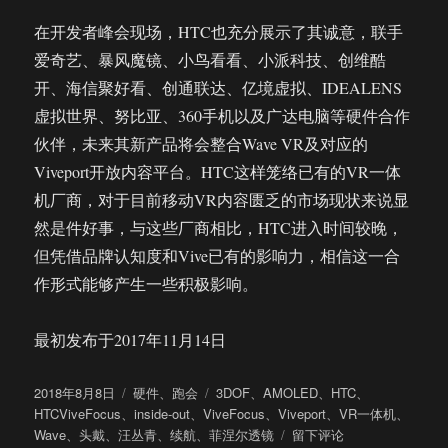
在开发者峰会现场，HTC也充分展示了其诚意，联手
爱奇艺、暴风魔镜、小鸟看看、小派科技、创维酷
开、海信聚好看、创通联达、亿境虚拟、IDEALENS
虚拟世界、努比亚、360手机以及广达电脑等硬件合作
伙伴，未来其新产品将会整合Wave VR及对应的
Viveport开放内容平台。HTC这样笼络已有的VR一体
机厂商，对于目前移动VR内容匮乏的市场现状来说显
然是件好事，与这些厂商相比，HTC进入时间较晚，
但凭借品牌认知度和Vive已有的影响力，相信这一合
作形式能够产生一些积极影响。
最初发布于2017年11月14日
发
分
标
2018年8月8日
硬件
、
跑会
3DOF
、
AMOLED
、
HTC
、
布
类
签
HTCViveFocus
、
inside-out
、
ViveFocus
、
Viveport
、
VR一体机
、
于
于
Wave
、
头戴
、
汪丛青
、
续航
、
菲涅尔透镜
留下评论