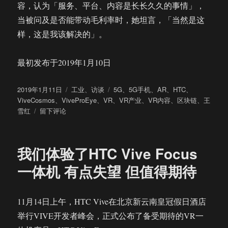
容，认为「服务、平台、内容是长长久久的事情」，
当被问及是否能带动毛利率时，她坦言，「当然是这
样，这是我该解决的」。
最初发布于2019年1月10日
发
分
标
2019年1月11日
工业
、
访谈
5G
、
5G手机
、
AR
、
HTC
、
布
类
签
ViveCosmos
、
ViveProEye
、
VR
、
VR产业
、
VR内容
、
区块链
、
王
于
于
雪红
留下评论
专
访
HTC
我们体验了HTC Vive Focus
王
雪
一体机 有点失望 但值得期待
红：
在
VR
11月14日上午，HTC Vive在北京新云南皇冠假日酒店
方
举行VIVE开发者峰会，正式公布了备受期待的VR一
面
的