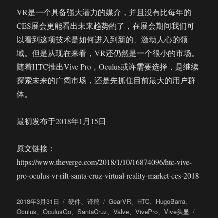
VR是一个具备强大潜力的媒介，并且没有比每年的
CES展会更能看出未来趋势的了，在展会期间我们可
以看到这项技术是如何进入到新的、激动人心的领
域。但是从现在来看，VR还仍然是一个很小的市场。
随着HTC推出Vive Pro，Oculus或许需要选择，是继续
探索未来的广阔市场，还是先抓住目前最大的用户群
体。
最初发布于2018年1月15日
原文链接：
https://www.theverge.com/2018/1/10/16874096/htc-vive-
pro-oculus-vr-rift-santa-cruz-virtual-reality-market-ces-2018
发
分
标
2018年3月31日
硬件
、
译稿
GearVR
、
HTC
、
HugoBarra
、
布
类
签
于
Oculus
、
OculusGo
、
SantaCruz
、
Valve
、
VivePro
、
Vive头显