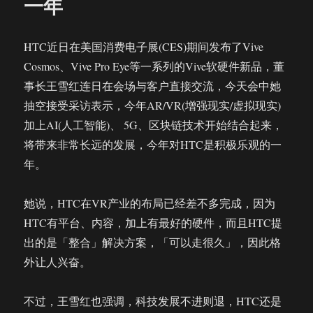
一年
双
6DoF
多
HTC近日在美国消费电子展(CES)期间发布了Vive
模
Cosmos、Vive Pro Eye等一系列的Vive软硬件新品，董
式
事长王雪红连日在会场与客户直接交流，今天会中她
VR
一
抽空接受采访表示，今年AR/VR(增强现实/虚拟现实)
体
加上AI(人工智能)、 5G、区块链技术开始结合起来，
机
将带来非常长远的发展，今年对HTC是积极乐观的一
Vive
Focus
年。
Plus
她说，HTC在VR产业的布局已经差不多完成，因为
HTC有平台、内容，加上有最好的硬件，而且HTC提
出的是「整合」解决方案，「可以走很久」，因此格
外让人兴奋。
不过，王雪红也强调，科技发展不进则退，HTC还是