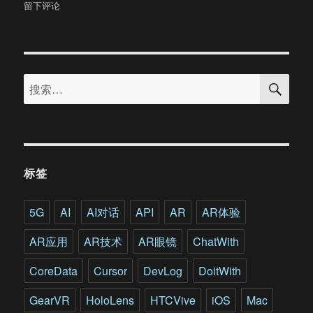
于
HTC
留下评论
终
于
升
级
搜
了
搜
索
Vive
索：
头
显
这
对
于
标签
Oculus
意
味
5G
AI
AI对话
API
AR
AR体验
着
什
AR应用
AR技术
AR眼镜
ChatWith
么
CoreData
Cursor
DevLog
DoitWith
GearVR
HoloLens
HTCVive
iOS
Mac