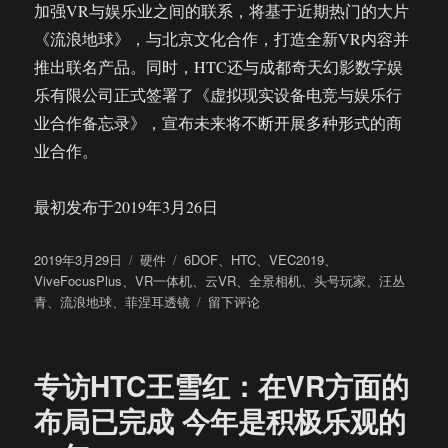
加强VR与娱乐业之间的联系，将基于近期热门的大片
《流浪地球》，与北京文化合作，打造全新VR内容并
推出联名产品。同时，HTC还与成都奇天幻影数字娱
乐有限公司正式签署了《虚拟现实设备电竞与娱乐行
业合作备忘录》，宣布未来将不断开展多种形式的商
业合作。
最初发布于2019年3月26日
发
分
标
2019年3月29日
硬件
6DOF
、
HTC
、
VEC2019
、
布
类
签
ViveFocusPlus
、
VR一体机
、
云VR
、
全景相机
、
头号玩家
、
汪丛
于
于
青
、
流浪地球
、
菲涅耳透镜
留下评论
HTC
发
布
专访HTC王雪红：在VR方面的
全
球
布局已完成 今年是积极乐观的
首
款