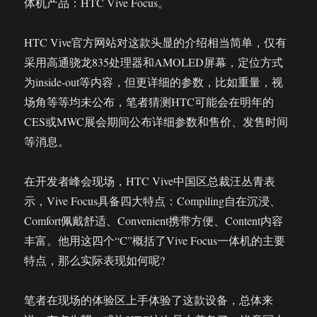
体机产品：HTC Vive Focus。
布
局
HTC Vive官方网站对这款头显的介绍相当简单，仅有
已
完
采用高通骁龙835处理器和AMOLED屏幕，定位方式
成
为inside-out等内容，但更详细的参数，比如重量，视
今
场角等等均未公布，笔者猜测HTC可能会在明年的
年
是
CES或MWC展会期间公布详细参数和售价、发售时间
积
等消息。
极
乐
观
在开发者峰会现场，HTC Vive中国区总裁汪丛青表
的
示，Vive Focus具备四大特点：Compiling自在沉浸、
一
Comfort佩戴舒适、Convenient携带方便、Content内容
年
丰富。他用这四个“C”概括了Vive Focus一体机的主要
特点，那么实际表现如何呢?
笔者在现场的体验区上手体验了这款设备，总体来