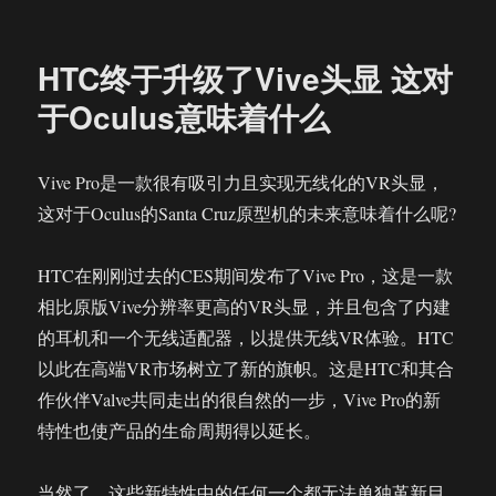
我
们
体
HTC终于升级了Vive头显 这对
验
了
于Oculus意味着什么
HTC
Vive
Focus
Vive Pro是一款很有吸引力且实现无线化的VR头显，
一
这对于Oculus的Santa Cruz原型机的未来意味着什么呢?
体
机
有
HTC在刚刚过去的CES期间发布了Vive Pro，这是一款
点
相比原版Vive分辨率更高的VR头显，并且包含了内建
失
望
的耳机和一个无线适配器，以提供无线VR体验。HTC
但
以此在高端VR市场树立了新的旗帜。这是HTC和其合
值
作伙伴Valve共同走出的很自然的一步，Vive Pro的新
得
期
特性也使产品的生命周期得以延长。
待
当然了，这些新特性中的任何一个都无法单独革新目