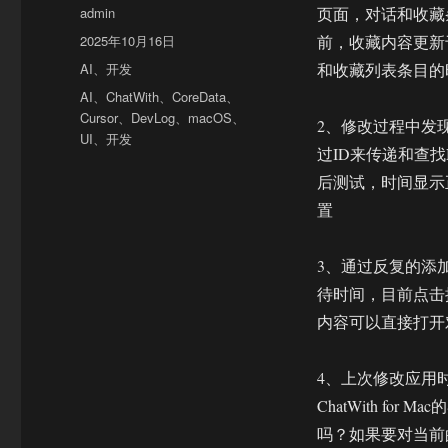
作
admin
页面，对话和收藏
者
发
2025年10月16日
前，收藏内容更新
布
分
AI
、
开发
和收藏列表条目的时
于
类
标
AI
、
ChatWith
、
CoreData
、
签
Cursor
、
DevLog
、
macOS
、
2、修改过程中发现
UI
、
开发
过ID来传递和查
后测试，时间显示
置
3、通过反复的添
待时间，目前点击
内容可以直接打开
4、上次修改应用时
ChatWith for
吗？如果要对当前的