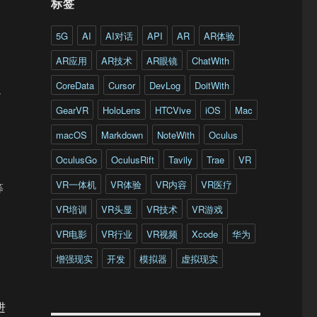
标签
5G
AI
AI对话
API
AR
AR体验
AR应用
AR技术
AR眼镜
ChatWith
CoreData
Cursor
DevLog
DoitWith
通
GearVR
HoloLens
HTCVive
iOS
Mac
macOS
Markdown
NoteWith
Oculus
OculusGo
OculusRift
Tavily
Trae
VR
VR一体机
VR体验
VR内容
VR医疗
等
VR培训
VR头显
VR技术
VR游戏
VR电影
VR行业
VR视频
Xcode
华为
增强现实
开发
模拟器
虚拟现实
进