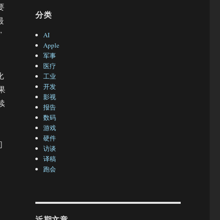
要
分类
最
”
AI
Apple
军事
医疗
化
工业
开发
果
影视
续
报告
数码
游戏
硬件
间
访谈
译稿
跑会
近期文章