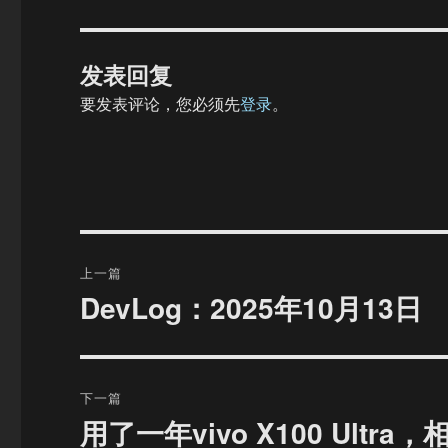
发表回复
要发表评论，您必须先
登录
。
文
上一篇
章
DevLog：2025年10月13日
上
篇
导
文
航
章：
下一篇
用了一年vivo X100 Ultr
下