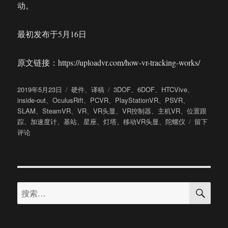
动。
最初发布于5月16日
原文链接：https://uploadvr.com/how-vr-tracking-works/
发
分
标
2019年5月23日
硬件
、
译稿
3DOF
、
6DOF
、
HTCVive
、
布
类
签
inside-out
、
OculusRift
、
PCVR
、
PlayStationVR
、
PSVR
、
于
SLAM
、
SteamVR
、
VR
、
VR头显
、
VR控制器
、
主机VR
、
位置跟
于
踪
、
加速度计
、
基站
、
星座
、
灯塔
、
移动VR头显
、
陀螺仪
留下
科
评论
普：
VR
的
位
搜
置
搜
索
跟
索：
踪
系
统