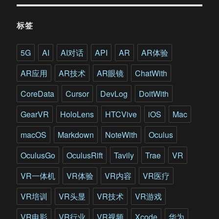
是
如
标签
何
工
作
5G
AI
AI对话
API
AR
AR体验
的?
AR应用
AR技术
AR眼镜
ChatWith
CoreData
Cursor
DevLog
DoitWith
GearVR
HoloLens
HTCVive
iOS
Mac
macOS
Markdown
NoteWith
Oculus
OculusGo
OculusRift
Tavily
Trae
VR
VR一体机
VR体验
VR内容
VR医疗
VR培训
VR头显
VR技术
VR游戏
VR电影
VR行业
VR视频
Xcode
华为