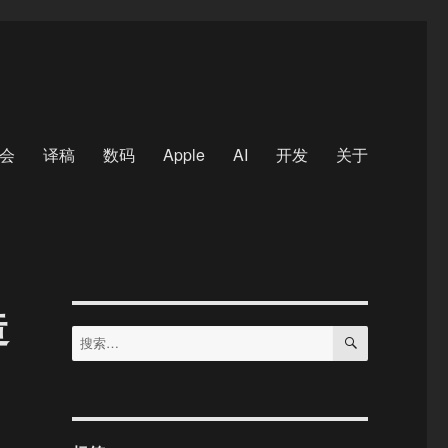
会
译稿
数码
Apple
AI
开发
关于
造
搜
搜
索
索：