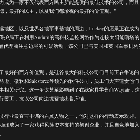
力成为一家不仅代表西方民主所能提供的最佳技术的公司，而且
德，最好的民主，以及我们都珍视的最好的价值观。”
远地区，以及世界各地军事基地的周边，Luckey的愿景正在成为
护局正在利用Anduril的高科技监控网络作为连接太阳能哨塔的
提醒代理商注意边境的可疑活动，该公司已与美国和英国军事机构
了最好的西方价值观，是硅谷最大的科技公司们目前正在争论的
逊、微软和Salesforce等领先的软件公司，员工们大声谴责他们
相关研究。这一争议甚至影响到了在线家具零售商Wayfair，这
行罢工，抗议公司向边境营地出售床铺。
成为科技行业最直言不讳的右翼人物之一，他对这样的行动表示欢迎。
duril成为了一家获得风险资本支持的初创企业，并且自豪地加入
。