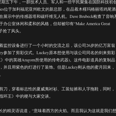
星期五下午，一群技术人员、军人和一些平民聚集在国防科技初
Industries位于加利福尼亚州欧文的新总部，在品着木槿玛格丽塔鸡尾酒
展示中的传感器塔和碳纤维无人机。Dave Brubeck检查了音响
公室休闲和柔和的风格，但却被印有“Make America Great
帽子抢了风头。
着监控设备进行了一个小时的交流之后，该公司26岁的亿万富翁
Luckey参加了剪彩仪式。Luckey原本想使用与该公司同名的剑来剪彩
指环王》中的英雄Aragorn所使用的传奇武器)。这件电影道具的复制品
，并且用紫色的灯进行了装饰。但是Luckey刚从他的蜜月回来，
。
剪刀，穿着标志性的夏威夷衬衫、工装短裤和人字拖鞋，同时，
指环王》中的梗与大家交谈。
”他用长长的精灵语说道，“意味着西方的火焰。而且我认为这就是我们