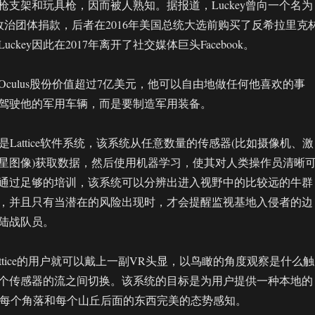
枪支架和玩具枪，因而被人熟知。据报道，Luckey曾向一个名为
rica的政治团体捐款，后者在2016年美国总统大选前购买了反希拉里克
ckey因此在2017年离开了社交媒体巨头Facebook。
culus股份价值超过7亿美元，他可以自由地做任何他喜欢的事
驾驶他的军用车辆，而是要制造军用装备。
产品是Lattice软件系统，该系统从任意数量的传感器(比如摄像机、激
星图像)获取数据，然后使用机器学习，使其对人类操作员清晰
通过足够的培训，该系统可以分辨出进入视野中的比较远的牛群
，并且只有当潜在的风险出现时，才会提醒监视基地入侵者的边
陆战队员。
ttice的用户就可以戴上一副VR头显，以鸟瞰的角度观察是什么触
个传感器的流之间切换。该系统的目标是为用户提供一种本地的
即对每个角落和每个山丘后面的东西完美的态势感知。