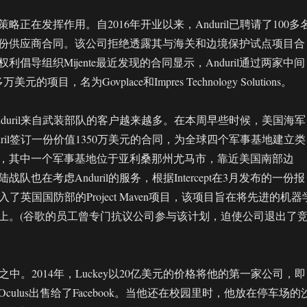
略正在发挥作用。自2016年开业以来，Anduril已聘请了100多
份供应商合同。该公司拒绝透露其与海关和边境保护试点项目合
倡导组织Mijente最近发现的合同显示，Anduril通过两家中间
的项目，名为Govplace和Impres Technology Solutions。
duril来自武装部队的客户越来越多。在本周早些时候，美国海军
uril签订一份价值1350万美元的合同，为全球四个军事基地建立类
，其中一个军事基地位于亚利桑那州尤马市，靠近美国南部边
队也在考虑Anduril的服务，根据Intercept在3月发布的一份报
被加入了英国国防部的Project Maven项目，该项目旨在将先进的机器
上。(谷歌的员工曾专门抗议公司参与该计划，迫使公司退出了
争议之中。2014年，Luckey以20亿美元的价格将他的第一家公司，即
culus出售给了Facebook。当他还在校园里时，他放在停车场的