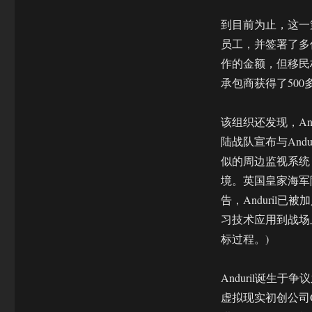
到目前为止，这一策
员工，并签署了多
作的金额，但移民权利
承包商获得了500多万美元
该组织还发现，An
陆战队宣布与And
似的周边监视系统
境。英国皇家海军陆战
告，Anduril已
习技术应用到战场
标过程。)
Anduril诞生于
虚拟现实初创公司O