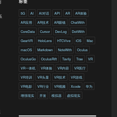
标签
创
5G
AI
AI对话
API
AR
AR体验
系
AR应用
AR技术
AR眼镜
ChatWith
CoreData
Cursor
DevLog
DoitWith
GearVR
HoloLens
HTCVive
iOS
Mac
macOS
Markdown
NoteWith
Oculus
OculusGo
OculusRift
Tavily
Trae
VR
VR一体机
VR体验
VR内容
VR医疗
VR培训
VR头显
VR技术
VR游戏
VR电影
VR行业
VR视频
Xcode
华为
增强现实
开发
模拟器
虚拟现实
想