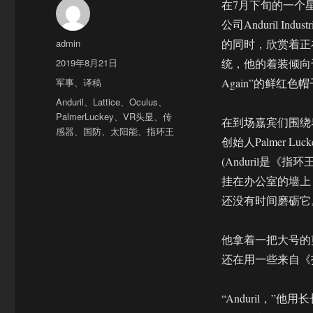
在7月下旬的一个
公司Anduril 
作
admin
的同时，欣赏着正在
者
发
2019年8月21日
统，他的着装倾向于办
布
分
军事
、
译稿
Again”的鲜红色
于
类
标
Anduril
、
Lattice
、
Oculus
、
签
PalmerLuckey
、
VR头显
、
传
在到场嘉宾们围绕
感器
、
国防
、
太阳能
、
指环王
创始人Palmer 
(Anduril是《
挂在办公室的墙上
还没有时间磨砺它
他拿着一把大号的
还在用一些来自《
“Anduril，