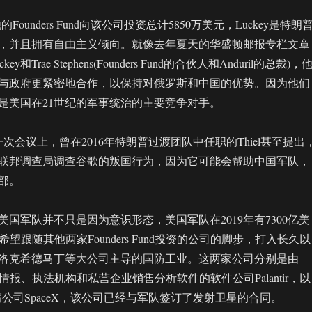
l，他的Founders Fund向该公司投资总计5850万美元，Luckey是特朗
，并且拥有自由主义倾向。就像去年夏天的华盛顿邮报专栏文章
和Trae Stephens(Founders Fund的合伙人和Anduril的总裁)，
与政府更紧密地合作，以保持对俄罗斯和中国的优势。因为他们
是美国在21世纪的军事统治的主要竞争对手。
次会议上，曾在2016年特朗普过渡团队中任职的Thiel甚至提出
联邦调查局调查谷歌的叛国行为，因为它可能会帮助中国军队，
部。
拥抱美国军队并不只是因为意识形态，美国军队在2019年有7300亿美
il希望跟随其他两家Founders Fund投资的公司的脚步，打入长久以
洛克希德马丁等大公司主导的国防工业。这两家公司分别是由
的向情报、执法机构和私营企业销售分析软件的软件公司Palantir，以
的火箭公司SpaceX，该公司已经与军队签订了发射卫星的合同。