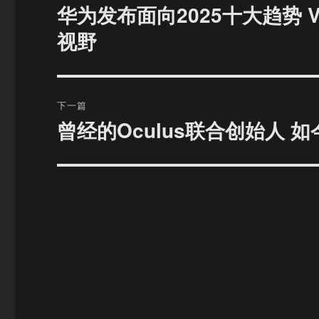
章
华为发布面向2025十大趋势 
上
篇
导
视野
文
航
章：
下一篇
​曾经的Oculus联合创始人
下
篇
文
章：