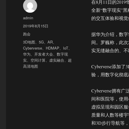
在8月11日的2
全新“数字现实”黑科
作
admin
的交互体验和视觉
者
发
2019年8月15日
布
分
跑会
据华为介绍，数字
于
类
标
3D地图
、
5G
、
AR
、
间。罗巍称，此次发布的
签
Cyberverse
、
HDMAP
、
IoT
、
实无缝融合的、不
华为
、
开发者大会
、
数字现
实
、
空间计算
、
虚实融合
、
超
高清地图
Cybervers
验，用数字化彻底
Cybervers
间和医院等，使用
虚拟呈现和园区服
质量和人数等楼宇
和3D步行导航等