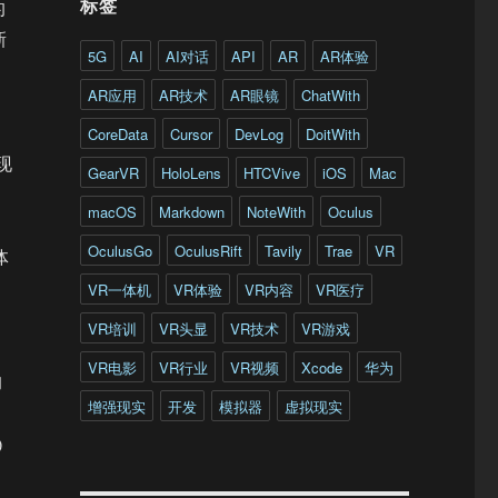
标签
的
新
5G
AI
AI对话
API
AR
AR体验
AR应用
AR技术
AR眼镜
ChatWith
CoreData
Cursor
DevLog
DoitWith
现
GearVR
HoloLens
HTCVive
iOS
Mac
macOS
Markdown
NoteWith
Oculus
OculusGo
OculusRift
Tavily
Trae
VR
体
VR一体机
VR体验
VR内容
VR医疗
VR培训
VR头显
VR技术
VR游戏
VR电影
VR行业
VR视频
Xcode
华为
的
增强现实
开发
模拟器
虚拟现实
)