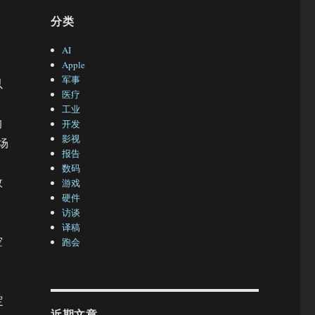
分类
AI
Apple
军事
以
医疗
工业
的
开发
影视
场
报告
数码
效
游戏
硬件
访谈
译稿
空
跑会
定
近期文章