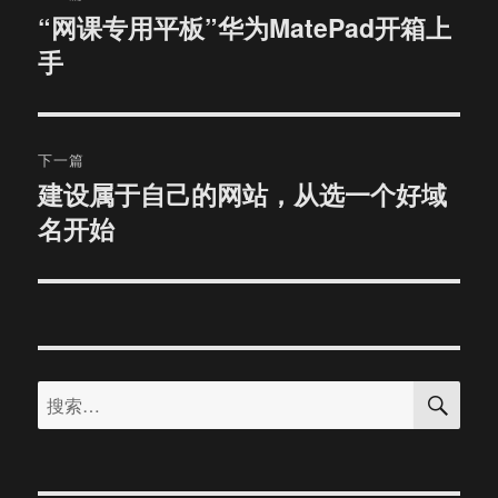
章
“网课专用平板”华为MatePad开箱上
上
手
篇
导
文
航
章：
下一篇
建设属于自己的网站，从选一个好域
下
名开始
篇
文
章：
搜
搜
索
索：