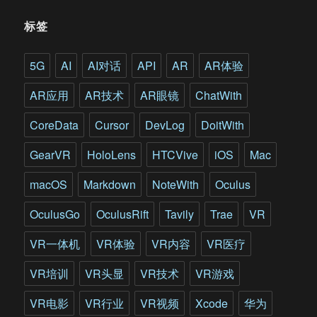
标签
5G
AI
AI对话
API
AR
AR体验
AR应用
AR技术
AR眼镜
ChatWith
CoreData
Cursor
DevLog
DoitWith
GearVR
HoloLens
HTCVive
iOS
Mac
macOS
Markdown
NoteWith
Oculus
OculusGo
OculusRift
Tavily
Trae
VR
VR一体机
VR体验
VR内容
VR医疗
VR培训
VR头显
VR技术
VR游戏
VR电影
VR行业
VR视频
Xcode
华为