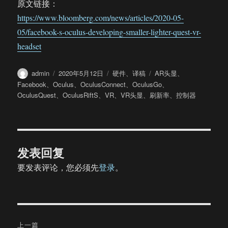
原文链接：
https://www.bloomberg.com/news/articles/2020-05-
05/facebook-s-oculus-developing-smaller-lighter-quest-vr-
headset
作
发
分
标
admin
2020年5月12日
硬件
、
译稿
AR头显
、
者
布
类
签
Facebook
、
Oculus
、
OculusConnect
、
OculusGo
、
于
OculusQuest
、
OculusRiftS
、
VR
、
VR头显
、
刷新率
、
控制器
发表回复
要发表评论，您必须先
登录
。
文
上一篇