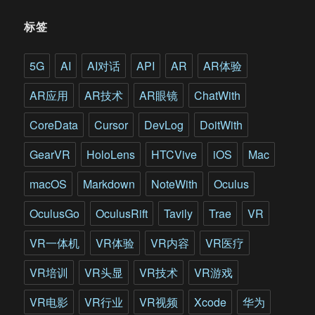
览
器
标签
能
否
胜
5G
AI
AI对话
API
AR
AR体验
任
AR应用
AR技术
AR眼镜
ChatWith
CoreData
Cursor
DevLog
DoitWith
GearVR
HoloLens
HTCVive
iOS
Mac
macOS
Markdown
NoteWith
Oculus
OculusGo
OculusRift
Tavily
Trae
VR
VR一体机
VR体验
VR内容
VR医疗
VR培训
VR头显
VR技术
VR游戏
VR电影
VR行业
VR视频
Xcode
华为