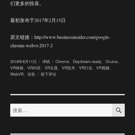
们更多的惊喜。
最初发布于2017年2月15日
原文链接：http://www.businessinsider.com/google-
chrome-webvr-2017-2
发
分
标
2018年8月11日
译稿
Chrome
、
Daydream-ready
、
Oculus
、
布
类
签
VR体验
、
VR内容
、
VR头显
、
VR技术
、
VR行业
、
VR视频
、
于
于
WebVR
、
谷歌
留下评论
变
革
VR
行
搜
业?
搜
索
谷
索：
歌
Chrome
浏