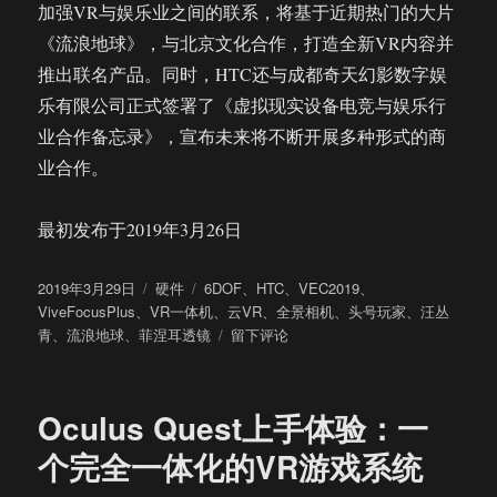
加强VR与娱乐业之间的联系，将基于近期热门的大片
《流浪地球》，与北京文化合作，打造全新VR内容并
推出联名产品。同时，HTC还与成都奇天幻影数字娱
乐有限公司正式签署了《虚拟现实设备电竞与娱乐行
业合作备忘录》，宣布未来将不断开展多种形式的商
业合作。
最初发布于2019年3月26日
发
分
标
2019年3月29日
硬件
6DOF
、
HTC
、
VEC2019
、
布
类
签
ViveFocusPlus
、
VR一体机
、
云VR
、
全景相机
、
头号玩家
、
汪丛
于
于
青
、
流浪地球
、
菲涅耳透镜
留下评论
HTC
发
布
Oculus Quest上手体验：一
全
球
个完全一体化的VR游戏系统
首
款