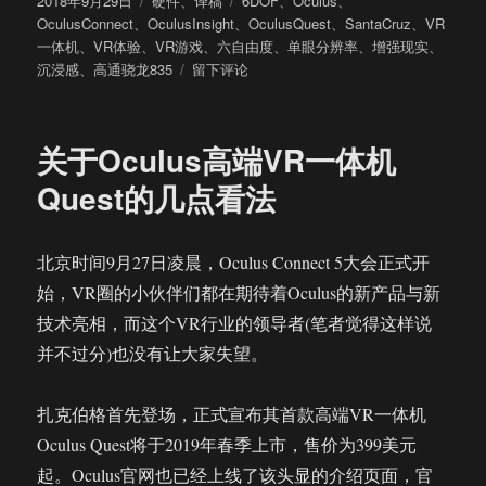
2018年9月29日
硬件
、
译稿
6DOF
、
Oculus
、
布
类
签
OculusConnect
、
OculusInsight
、
OculusQuest
、
SantaCruz
、
VR
于
一体机
、
VR体验
、
VR游戏
、
六自由度
、
单眼分辨率
、
增强现实
、
于
沉浸感
、
高通骁龙835
留下评论
Oculus
Quest
上
关于Oculus高端VR一体机
手
体
Quest的几点看法
验：
一
个
北京时间9月27日凌晨，Oculus Connect 5大会正式开
完
始，VR圈的小伙伴们都在期待着Oculus的新产品与新
全
一
技术亮相，而这个VR行业的领导者(笔者觉得这样说
体
并不过分)也没有让大家失望。
化
的
VR
扎克伯格首先登场，正式宣布其首款高端VR一体机
游
Oculus Quest将于2019年春季上市，售价为399美元
戏
起。Oculus官网也已经上线了该头显的介绍页面，官
系