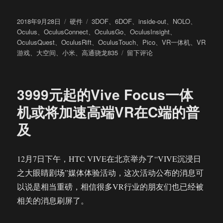
发
分
标
2018年9月28日
硬件
3DOF
、
6DOF
、
inside-out
、
NOLO
、
布
类
签
Oculus
、
OculusConnect
、
OculusGo
、
OculusInsight
、
于
OculusQuest
、
OculusRift
、
OculusTouch
、
Pico
、
VR一体机
、
VR
于
游戏
、
大空间
、
小米
、
高通骁龙835
留下评论
关
于
Oculus
3999元起的Vive Focus一体
高
端
机或将加速高端VR在C端的普
VR
及
一
体
机
Quest
12月7日下午，HTC VIVE在北京举办了“VIVE沉浸日
的
之大眼睛剧场”媒体体验活动，这次活动公布的消息可
几
以说是相当重磅，相信很多VR行业的朋友们也已经被
点
看
相关的消息刷屏了。
法