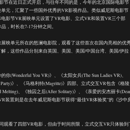
影节在近日正式开启，与往年不同的是，今年的北京国际电影节
映单元，汇聚了一些国外优秀的VR影视作品。类似威尼斯电影节
际电影节VR展映单元设置了VR电影、立式VR和装置VR三个部
品，时长在7-17分钟之间。
R展映单元所在的怒澜电影院，观看了这些首次在国内亮相的优
了解，这些作品分别来自英国、美国、美国/中国台湾、美国/伊拉
Wonderful You VR)》、《太阳女兵(The Sun Ladies VR)、
r Party)》、《马格利特(Magritte)》四部。立式交互VR包含《格陵
d Melting)、《独囚之后(After Solitary)》、《亲爱的安杰丽卡(Dea
》三部。VR装置则是在去年威尼斯电影节获得“最佳VR体验奖”的《沙中
同观看了四部VR电影，但由于时间所限，立式交互VR只体验到