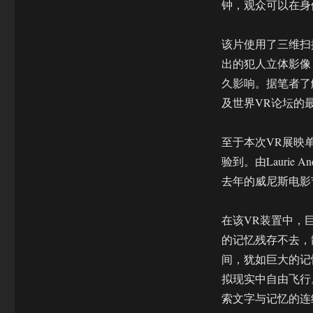
钟，观众可以在身
该片使用了三维扫
出的犯人立体影像
久影响。据笔者了解
及世界VR论坛的
至于本次VR展映单
验到。由Laurie 
去年的威尼斯电影
在该VR装置中，
的记忆残存不去，
间，犹如巨大的记
拟现实中自由飞行
索文字与记忆的连