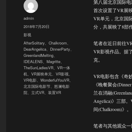
第八届北京国际电
首次设置了VR展
作
admin
VR单元，北京国
者
发
2018年7月20日
分，共展映了8部作
布
分
影视
于
类
标
AfterSolitary
、
Chalkroom
、
笔者在近日前往V
签
DearAngelica
、
DinnerParty
、
VR影视作品。据
GreenlandMelting
、
克。
IDEALENS
、
Magritte
、
TheSunLadiesVR
、
VR一体
机
、
VR展映单元
、
VR影视
、
VR电影包含《奇妙的你(
VR电影
、
WonderfulYouVR
、
《晚餐聚会(Dinne
北京国际电影节
、
怒澜电影
院
、
立式VR
、
装置VR
兰在消融(Greenlan
Angelica)
间(Chalkroom)》。
笔者与其他观众一