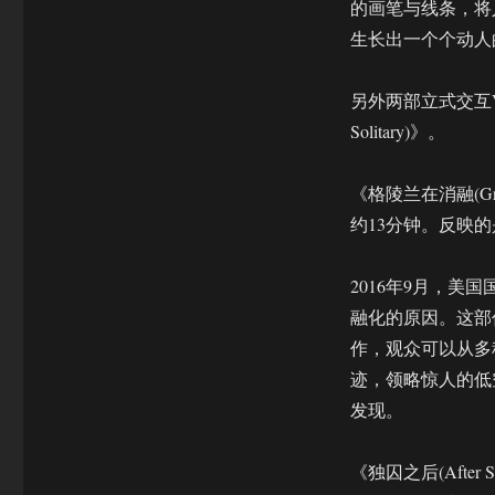
的画笔与线条，将
生长出一个个动人
另外两部立式交互VR电
Solitary)》。
《格陵兰在消融(Greenl
约13分钟。反映
2016年9月，
融化的原因。这部
作，观众可以从多
迹，领略惊人的低
发现。
《独囚之后(After So