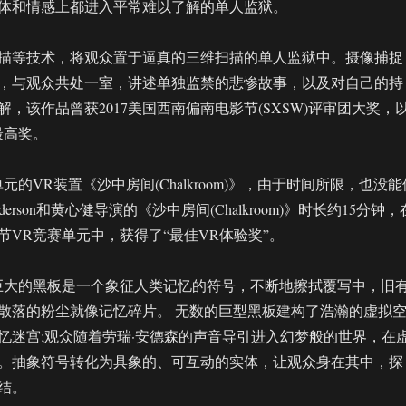
体和情感上都进入平常难以了解的单人监狱。
描等技术，将观众置于逼真的三维扫描的单人监狱中。摄像捕捉
，与观众共处一室，讲述单独监禁的悲惨故事，以及对自己的持
，该作品曾获2017美国西南偏南电影节(SXSW)评审团大奖，
最高奖。
元的VR装置《沙中房间(Chalkroom)》，由于时间所限，也没能
Anderson和黄心健导演的《沙中房间(Chalkroom)》时长约15分钟，
节VR竞赛单元中，获得了“最佳VR体验奖”。
巨大的黑板是一个象征人类记忆的符号，不断地擦拭覆写中，旧
散落的粉尘就像记忆碎片。 无数的巨型黑板建构了浩瀚的虚拟
忆迷宫;观众随着劳瑞·安德森的声音导引进入幻梦般的世界，在
。抽象符号转化为具象的、可互动的实体，让观众身在其中，探
结。