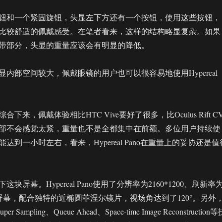
钮和一个紧固旋钮，头显左下方还有一个按钮，使用这些按钮，
比较舒适的佩戴感受。在笔者看来，这样的结构略显复杂。如果
带部分，头显的重量应该会有明显的降低。
内部空间较大，佩戴眼镜的用户也可以很容易地使用Hypereal
下来，佩戴体验相比HTC Vive要好了很多，比Oculus Rift CV
部不会感觉太紧，重量也不是全都集中在前额。多位用户持续使
达到一小时左右，看来，Hypereal Pano在重量上的妥协还是值
块屏幕。Hypereal Pano使用了分辨率为2160*1200、刷新率
ED屏幕，配合独特的近椭圆菲涅尔镜片，视场角达到了120°。另外
r Sampling、Queue Ahead、Space-time Image Reconstruction等