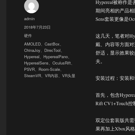
Hypereal被称
期间亮相的产品相比
作
admin
Sens套装更像是Ocu
者
发
2018年7月23日
布
分
硬件
这几天，笔者对Hyp
于
类
标
AMOLED
、
CastBox
、
戴、内容等方面对
签
ChinaJoy
、
DirecTool
、
舒适，显示效果较
Hypereal
、
HyperealPano
、
夫。
HyperealSens
、
OculusRift
、
PSVR
、
Room-Scale
、
SteamVR
、
VR内容
、
VR头显
安装过程：安装和
首先，包含Hyper
Rift CV1+To
双定位套装版共需要
果再加上Xbox风