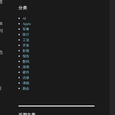
置
分类
AI
R
Apple
军事
到
医疗
工业
开发
影视
也
报告
数码
游戏
硬件
访谈
译稿
前
跑会
近期文章