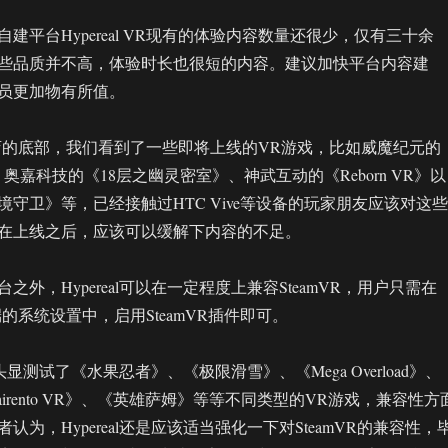
建平台Hypereal VR现有的体验内容数量还很少，仅有三十余
些品质并不高，体验时长也很短的内容。建议加快平台内容建
员更加物有所值。
 VR商店的底部，我们看到了一些即将上线的VR游戏，比如威魔纪元的
奥嘉科技的《18层之幽灵密室》、神武互动的《Reborn VR》以
守卫》等，已经接触过HTC Vive等设备的玩家朋友应该对这些
在上线之后，应该可以缓解下内容的不足。
之外，Hypereal可以在一定程度上兼容SteamVR，用户只需在
R客户端的系统设置中，启用SteamVR插件即可。
al头显测试了《水果忍者》、《极限滑雪》、《Mega Overload》、
Sairento VR》、《英雄萨姆》等等不同类型的VR游戏，兼容性方
认为，Hypereal还是应该适当强化一下对SteamVR的兼容性，