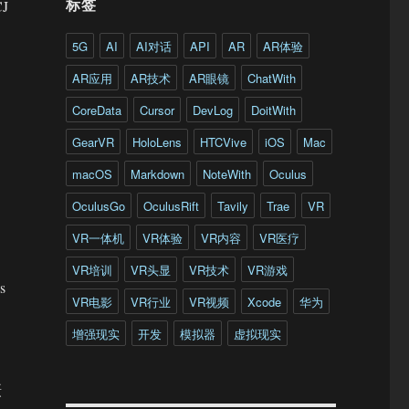
标签
J
5G
AI
AI对话
API
AR
AR体验
AR应用
AR技术
AR眼镜
ChatWith
CoreData
Cursor
DevLog
DoitWith
GearVR
HoloLens
HTCVive
iOS
Mac
macOS
Markdown
NoteWith
Oculus
OculusGo
OculusRift
Tavily
Trae
VR
VR一体机
VR体验
VR内容
VR医疗
VR培训
VR头显
VR技术
VR游戏
s
VR电影
VR行业
VR视频
Xcode
华为
增强现实
开发
模拟器
虚拟现实
摄