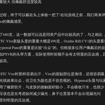
量较大 但佩戴舒适度较高
过程，终于可以戴在头上体验一把了!在玩游戏之前，我们再来
Pano的佩戴感受。
达到了680克，这一数据可以说是同类产品中比较高的了，与之相比
 Vive新版头显的重量大概是490克，Oculus Rift CV1的头显
ypereal Pano的重量是比较“出众”的。但根据多位用户佩戴后的
似PSVR的头带方案，实际使用时前额不会有太明显的压迫感，
较高。
TC Vive时那样容易出汗，Vive的面贴部位是海绵，还很容易吸
线效果出众，但卫生为题也是不容忽视的。Hypereal头显与玩
用了橡胶软片，与皮肤的接触面积较小，不会吸收汗水，也很少
应该也是在考虑如何减少漏光，鼻子位置基本不会出现漏光问
受到明显的压迫感。