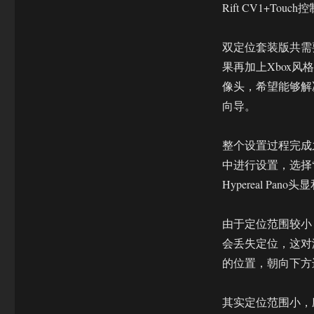
出
Rift CV1+To
炉
国
双定位套装版共需要
产
VR
果再加上Xbox风
头
像头，希望能够解
显
向导。
该
如
何
整个设置过程完成
打
中进行设置，选择
入
C
Hypereal Pano
端?
由于定位范围较小
会丢失定位，这对
的位置，朝向下方
其实定位范围小，