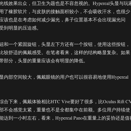
线效果出众，但卫生为题也是不容忽视的。Hypereal头显与玩
用了橡胶软片，与皮肤的接触面积较小，不会吸收汗水，也很少
应该也是在考虑如何减少漏光，鼻子位置基本不会出现漏光问
受到明显的压迫感。
钮和一个紧固旋钮，头显左下方还有一个按钮，使用这些按钮，
比较舒适的佩戴感受。在笔者看来，这样的结构略显复杂。如果
带部分，头显的重量应该会有明显的降低。
内部空间较大，佩戴眼镜的用户也可以很容易地使用Hypereal
下来，佩戴体验相比HTC Vive要好了很多，比Oculus Rift CV
部不会感觉太紧，重量也不是全都集中在前额。多位用户持续使
达到一小时左右，看来，Hypereal Pano在重量上的妥协还是值