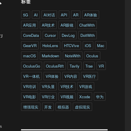
标签
5G
AI
AI对话
API
AR
AR体验
AR应用
AR技术
AR眼镜
ChatWith
CoreData
Cursor
DevLog
DoitWith
J
GearVR
HoloLens
HTCVive
iOS
Mac
macOS
Markdown
NoteWith
Oculus
OculusGo
OculusRift
Tavily
Trae
VR
VR一体机
VR体验
VR内容
VR医疗
VR培训
VR头显
VR技术
VR游戏
VR电影
VR行业
VR视频
Xcode
华为
增强现实
开发
模拟器
虚拟现实
s