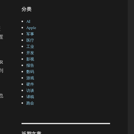
分类
AI
Apple
摄
军事
置
医疗
工业
开发
影视
R
报告
到
数码
游戏
硬件
访谈
也
译稿
跑会
近期文章