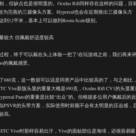
，但缺点也是很明显的。Oculus Rift同样存在这样的问题，目
出了较为完善的三摄像头方案。Hypereal也会在近期推出三摄像头方
到12平米，基本上可以做到Room-Scale级别。
量较大 但佩戴舒适度较高
过程，终于可以戴在头上体验一把了!在玩游戏之前，我们再来
Pano的佩戴感受。
达到了680克，这一数据可以说是同类产品中比较高的了，与之相比
 Vive新版头显的重量大概是490克，Oculus Rift CV1的头显
ypereal Pano的重量是比较“出众”的。但根据多位用户佩戴后的
似PSVR的头带方案，实际使用时前额不会有太明显的压迫感，
较高。
TC Vive时那样容易出汗，Vive的面贴部位是海绵，还很容易吸