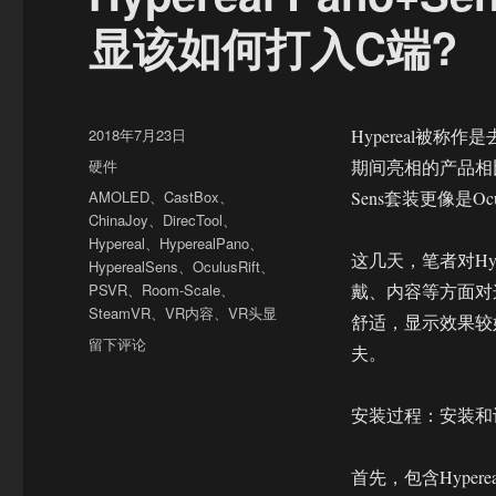
显该如何打入C端?
发
2018年7月23日
Hypereal被称
布
分
硬件
期间亮相的产品相比
于
类
标
AMOLED
、
CastBox
、
Sens套装更像是Ocu
签
ChinaJoy
、
DirecTool
、
Hypereal
、
HyperealPano
、
这几天，笔者对Hyp
HyperealSens
、
OculusRift
、
PSVR
、
Room-Scale
、
戴、内容等方面对
SteamVR
、
VR内容
、
VR头显
舒适，显示效果较
于
留下评论
夫。
Hypereal
Pano+Sens
详
安装过程：安装和
细
测
首先，包含Hyper
评