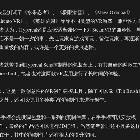
al头显测试了《水果忍者》、《极限滑雪》、《Mega Overload》、
Sairento VR》、《英雄萨姆》等等不同类型的VR游戏，兼容性方
认为，Hypereal还是应该适当强化一下对SteamVR的兼容性，
店不是一朝一夕的事，先让玩家有游戏可玩，留住玩家，再逐渐
重量级的内容，或许是一个更好的发展思路。
就曾提到Hypereal Sens控制器的包装盒上，有其自研的两款主
和DirecTool，笔者也对这两款VR应用进行了长时间的体验。
ox，这是一款创意性的VR创作建模工具，除了可以像《Tilt Brush
之外，还可以使用多种类型的预制件来进行创作。
，左手手柄会提供调色盘和一系列的预制件库，右手手柄可以安放模
作，最终的作品还可以进行3D打印，当然笔者暂时还不具备这
在于，其中的预制件库还有很大的提升空间。