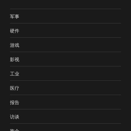
军事
硬件
游戏
影视
工业
医疗
报告
访谈
跑会