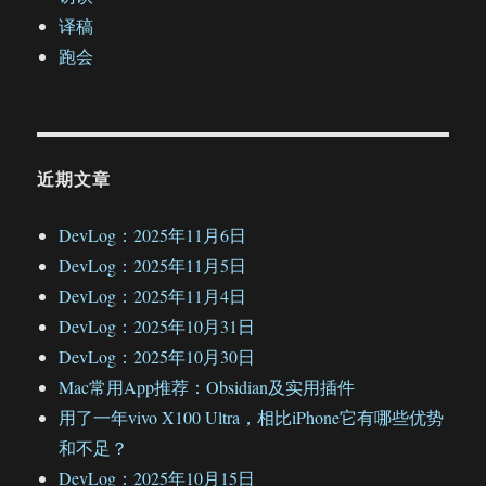
译稿
跑会
近期文章
DevLog：2025年11月6日
DevLog：2025年11月5日
DevLog：2025年11月4日
DevLog：2025年10月31日
DevLog：2025年10月30日
Mac常用App推荐：Obsidian及实用插件
用了一年vivo X100 Ultra，相比iPhone它有哪些优势
和不足？
DevLog：2025年10月15日