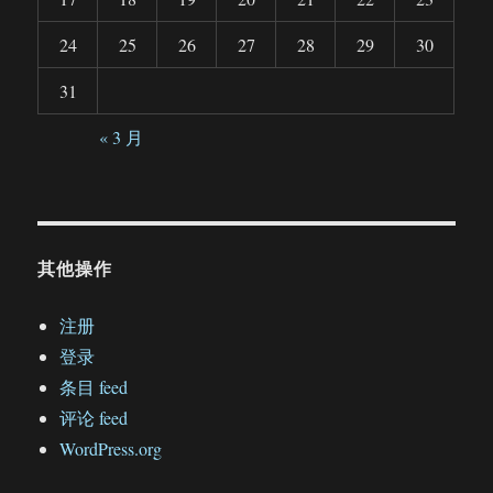
24
25
26
27
28
29
30
31
« 3 月
其他操作
注册
登录
条目 feed
评论 feed
WordPress.org