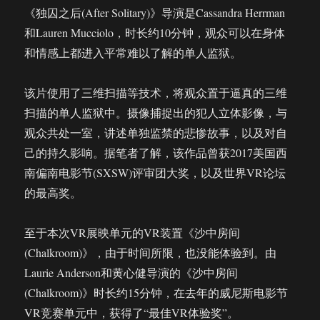
《独囚之后(After Solitary)》导演是Cassandra Herrman
和Lauren Mucciolo，时长约10分钟，观众可以在身体
和情感上都进入平常难以了解的单人监狱。
该片使用了三维扫描等技术，将观众置于逼真的三维
扫描的单人监狱中。摄像捕捉出的犯人立体影像，与
观众共处一室，讲述单独监禁的悲惨故事，以及对自
己的持久影响。据笔者了解，该作品曾获2017美国西
南偏南电影节(SXSW)评审团大奖，以及世界VR论坛
的最高奖。
至于本次VR展映单元的VR装置《沙中房间
(Chalkroom)》，由于时间所限，也没能体验到。由
Laurie Anderson和黄心健导演的《沙中房间
(Chalkroom)》时长约15分钟，在去年的威尼斯电影节
VR竞赛单元中，获得了“最佳VR体验奖”。