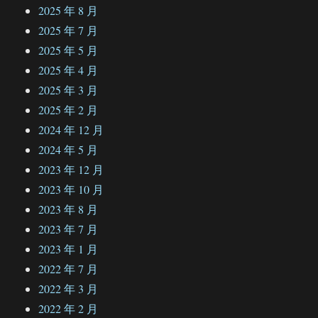
2025 年 8 月
2025 年 7 月
2025 年 5 月
2025 年 4 月
2025 年 3 月
2025 年 2 月
2024 年 12 月
2024 年 5 月
2023 年 12 月
2023 年 10 月
2023 年 8 月
2023 年 7 月
2023 年 1 月
2022 年 7 月
2022 年 3 月
2022 年 2 月