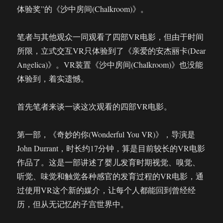
体验奖”的《沙中房间(Chalkroom)》。
笔者与其他观众一同观看了四部VR电影，但由于时间
所限，立式交互VR只体验到了《亲爱的安杰丽卡(Dear
Angelica)》。VR装置《沙中房间(Chalkroom)》也没能
体验到，着实遗憾。
首先笔者来谈一谈这次观看的四部VR电影。
第一部，《奇妙的你(Wonderful You VR)》，导演是
John Durrant，时长约17分钟，算是目前较长的VR电影
作品了。这是一部讲述了婴儿发育时期视觉、嗅觉、
听觉、味觉和触觉各种感官的发育过程的VR电影，通
过使用VR这个新的媒介，让每个人都能回到曾经经
历，但从无记忆的子宫世界中。