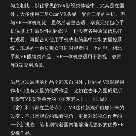
与之相比，以往常见的VR影视类体验中，尤其是在国
外，大多使用三星Gear VR头显，配合三星的手机。但
与VR一体机相比，显然后者更合适，毕竟无须担心手
机温度上升后对性能的影响，也没有各种通知信息打
扰观看。再配合可使用手机或电脑集中控制的播控系
统，现场的十余位观众可同时观看同一个内容。相比
手机VR眼镜类产品，VR一体机更适用于影视、教育
等B端应用场景。
虽然这次展映的作品全部来自国外，国内的VR影视创
作者们也有大量的优秀作品，比如在去年入围威尼斯
电影节VR竞赛单元的《拾梦老人》、《自游》、
《窗》和《家在兰若寺》。VR这种新媒介能够带来的
改变，不只是观众的观看视角，更是对影视创作者的
一个新挑战，笔者期待着国内能够涌现更多的优秀VR
影视作品。