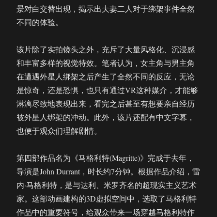
景对白交替出现，揭示出夫妻二人对于绑架事件全然
不同的体验。
该片除了实拍镜头之外，充斥了大量风格化、沉浸感
和丰富多样的视觉特效。笔者认为，女主角与男主角
在遭遇外星人绑架之后产生了全然不同的反应，无论
是惊奇，还是恐惧，也只有通过VR这种媒介，才能够
淋漓尽致地表现出来，看完之后甚至有想要亲自经历
被外星人绑架的冲动。此外，该片还配有中文字幕，
也便于观众们理解剧情。
第四部作品名为《马格利特(Magritte)》完成于去年，
导演是John Durrant，时长约7分钟。根据作品介绍，雷
内·马格利特，是与达利、米罗齐名的超现实主义艺术
家。这部动画建构的3D虚拟空间中，选取了马格利特
作品中的重要符号，给观众带来一场穿越马格利特作