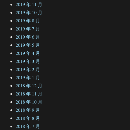
2019 年 11 月
2019 年 10 月
2019 年 8 月
2019 年 7 月
2019 年 6 月
2019 年 5 月
2019 年 4 月
2019 年 3 月
2019 年 2 月
2019 年 1 月
2018 年 12 月
2018 年 11 月
2018 年 10 月
2018 年 9 月
2018 年 8 月
2018 年 7 月