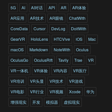
单
元
5G
AI
AI对话
API
AR
AR体验
我
们
AR应用
AR技术
AR眼镜
ChatWith
在
现
CoreData
Cursor
DevLog
DoitWith
场
观
GearVR
HoloLens
HTCVive
iOS
Mac
看
了
macOS
Markdown
NoteWith
Oculus
这
些
OculusGo
OculusRift
Tavily
Trae
VR
优
秀
VR一体机
VR体验
VR内容
VR医疗
作
品
VR培训
VR头显
VR技术
VR游戏
VR电影
VR行业
VR视频
Xcode
华为
增强现实
开发
模拟器
虚拟现实