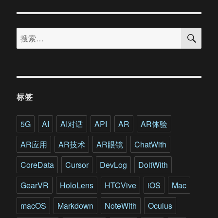
院
观
搜
看
搜
索
《拾
索：
梦
老
人》
和
《窗》
标签
是
一
种
5G
AI
AI对话
API
AR
AR体验
怎
样
AR应用
AR技术
AR眼镜
ChatWith
的
体
CoreData
Cursor
DevLog
DoitWith
验
GearVR
HoloLens
HTCVive
iOS
Mac
macOS
Markdown
NoteWith
Oculus