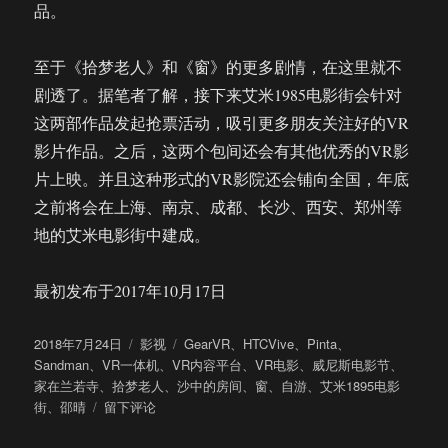
品。
至于《拾梦老人》和《窗》的更多剧情，在这里就不
剧透了。据笔者了解，接下来艾米1985电影街会针对
这两部作品发起抢票活动，吸引更多朋友关注好的VR
影片作品。之后，这两个包间还会有其他优秀的VR影
片上映。并且这种形式的VR影院还会铺向全国，年底
之前将会在上海、南京、成都、长沙、西安、郑州等
地的艾米电影街中建成。
最初发布于2017年10月17日
发
分
标
2018年7月24日
影视
GearVR
、
HTCVive
、
Pinta
、
布
类
签
Sandman
、
VR一体机
、
VR内容平台
、
VR电影
、
威尼斯电影节
、
于
家在兰若寺
、
拾梦老人
、
沙中的房间
、
窗
、
自游
、
艾米1895电影
于
街
、
邵晴
留下评论
在
影