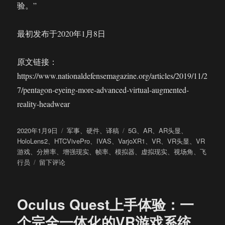
验。”
最初发布于2020年1月8日
原文链接：
https://www.nationaldefensemagazine.org/articles/2019/11/2
7/pentagon-eyeing-more-advanced-virtual-augmented-
reality-headwear
发
分
标
2020年1月9日
军事
、
硬件
、
译稿
5G
、
AR
、
AR头显
、
布
类
签
HoloLens2
、
HTCVivePro
、
IVAS
、
VarjoXR1
、
VR
、
VR头显
、
VR
于
游戏
、
分辨率
、
增强现实
、
帧率
、
模拟器
、
虚拟现实
、
视场角
、
飞
于
行员
留下评论
用
于
训
Oculus Quest上手体验：一
练、
作
个完全一体化的VR游戏系统
战