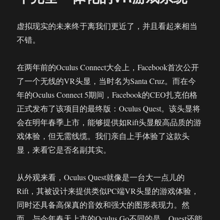
与
维
虚拟现实的未来终于离我们更近了，并且看起来相当
护
不错。
美
军
正
在两年前的Oculus Connect大会上，Facebook首次公开
寻
了一个无线的VR头显，当时名为Santa Cruz。而在今
求
更
年的Oculus Connect 5期间，Facebook的CEO扎克伯格
先
正式发布了该项目的最终版：Oculus Quest。该头显将
进
会在明年春季上市，能够提供如Rift头显般高品质的游
的
VR/AR
戏体验，但无需线缆。我们亲自上手体验了这款头
头
显，来看它是否名副其实。
显
设
备
从外观来看，Oculus Quest就像是一台大一点儿的
Rift，其被设计来提供类似PC端VR头显的游戏体验，
同时还具备高保真的音效和强大的图形表现力。然
而，与今年春天上市的Oculus Go不同的是，Quest还能