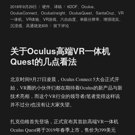
发
分
标
2018年9月29日
硬件
、
译稿
6DOF
、
Oculus
、
布
类
签
OculusConnect
、
OculusInsight
、
OculusQuest
、
SantaCruz
、
VR
于
一体机
、
VR体验
、
VR游戏
、
六自由度
、
单眼分辨率
、
增强现实
、
于
沉浸感
、
高通骁龙835
留下评论
Oculus
Quest
上
关于Oculus高端VR一体机
手
体
Quest的几点看法
验：
一
个
北京时间9月27日凌晨，Oculus Connect 5大会正式开
完
始，VR圈的小伙伴们都在期待着Oculus的新产品与新
全
一
技术亮相，而这个VR行业的领导者(笔者觉得这样说
体
并不过分)也没有让大家失望。
化
的
VR
扎克伯格首先登场，正式宣布其首款高端VR一体机
游
Oculus Quest将于2019年春季上市，售价为399美元
戏