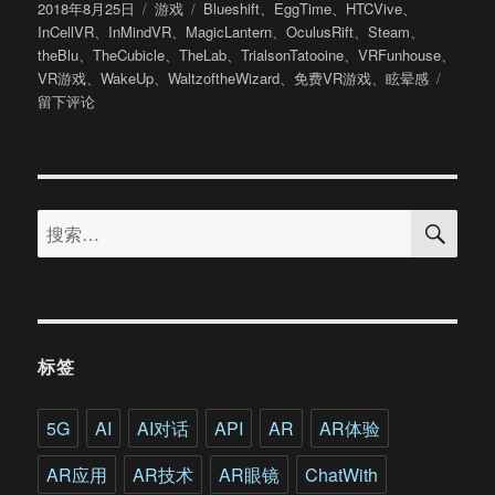
发
分
标
2018年8月25日
游戏
Blueshift
、
EggTime
、
HTCVive
、
布
类
签
InCellVR
、
InMindVR
、
MagicLantern
、
OculusRift
、
Steam
、
于
theBlu
、
TheCubicle
、
TheLab
、
TrialsonTatooine
、
VRFunhouse
、
于
VR游戏
、
WakeUp
、
WaltzoftheWizard
、
免费VR游戏
、
眩晕感
简
留下评论
约
不
简
单：
搜
Steam
搜
索
平
索：
台
十
大
精
品
标签
免
费
VR
5G
AI
AI对话
API
AR
AR体验
游
戏
AR应用
AR技术
AR眼镜
ChatWith
推