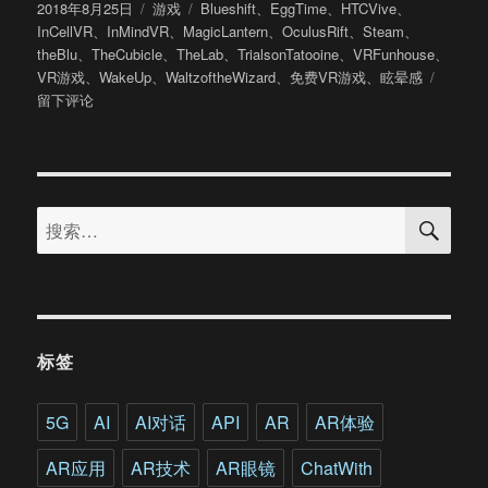
发
分
标
2018年8月25日
游戏
Blueshift
、
EggTime
、
HTCVive
、
布
类
签
InCellVR
、
InMindVR
、
MagicLantern
、
OculusRift
、
Steam
、
于
theBlu
、
TheCubicle
、
TheLab
、
TrialsonTatooine
、
VRFunhouse
、
于
VR游戏
、
WakeUp
、
WaltzoftheWizard
、
免费VR游戏
、
眩晕感
简
留下评论
约
不
简
单：
搜
Steam
搜
索
平
索：
台
十
大
精
品
标签
免
费
VR
5G
AI
AI对话
API
AR
AR体验
游
戏
AR应用
AR技术
AR眼镜
ChatWith
推