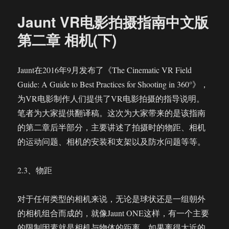
打
Jaunt VR电影拍摄指南中文版
造
全
第二章 相机(下)
新
XR
平
Jaunt在2016年9月发布了《The Cinematic VR Field
台
Guide: A Guide to Best Practices for Shooting in 360°》，
重
新
为VR电影制作人们提供了VR电影拍摄的指导说明。
定
笔者为大家提供翻译稿。这次为大家带来的是该指南
位
的第二章后半部分，主要讲述了拍摄时的物距、相机
为
B2B
的运动问题、相机的安装和支架以及防水问题等等。
公
司
2.3、物距
对于任何类型的相机来说，无论是球状还是一组朝外
的相机组合而成的，就像Jaunt ONE这样，有一个主要
的限制因素就是相机与物体的距离。如果离得太近的