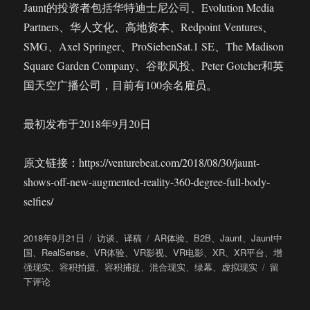
Jaunt的投资者包括华特迪士尼公司、Evolution Media
Partners、华人文化、高地资本、Redpoint Ventures、
SMG、Axel Springer、ProSiebenSat.1 SE、The Madison
Square Garden Company、谷歌风投、Peter Gotcher和英
国天空广播公司，目前有100余名雇员。
最初发布于2018年9月20日
原文链接：https://venturebeat.com/2018/08/30/jaunt-
shows-off-new-augmented-reality-360-degree-full-body-
selfies/
发
分
标
2018年9月21日
访谈
、
译稿
AR体验
、
B2B
、
Jaunt
、
Jaunt中
布
类
签
国
、
RealSense
、
VR体验
、
VR影视
、
VR电影
、
XR
、
XR平台
、
增
于
于
强现实
、
容积拍摄
、
容积捕捉
、
混合现实
、
绿幕
、
虚拟现实
留
专
下评论
访
Jaunt：