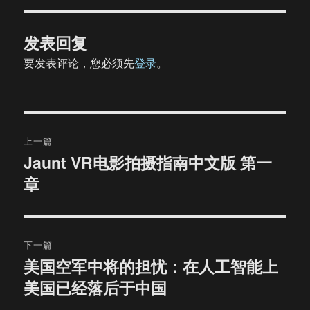
发表回复
要发表评论，您必须先
登录
。
文
上一篇
章
Jaunt VR电影拍摄指南中文版 第一
上
章
篇
导
文
航
章：
下一篇
美国空军中将的担忧：在人工智能上
下
美国已经落后于中国
篇
文