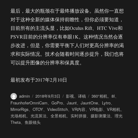
最后，最大的瓶颈在于最终播放设备。虽然你一直想
对于这种全新的媒体保持前瞻性，但你必须要知道，
目前所有的主流头显，比如Oculus Rift、HTC Vive和
PSVR目前的分辨率仅有单眼1K。这种情况当然会逐
步改进，但是，你需要平衡下人们对更高分辨率的渴
求和实际情况。技术会随着时间逐步提升，我们也将
可以提升图像的分辨率和保真度。
最初发布于2017年2月10日
作
发
分
标
admin
2018年9月3日
影视
、
译稿
360°相机
、
8I
、
者
布
类
签
FraunhoferOmniCam
、
GoPro
、
Jaunt
、
JauntOne
、
Lytro
、
于
MirrorRigs
、
OTOY
、
VideoStitch
、
VR内容
、
VR电影
、
VR相机
、
光场相机
、
光流算法
、
全景相机
、
实时拼接
、
摄影测量法
、
理光
Theta
、
鱼眼镜头