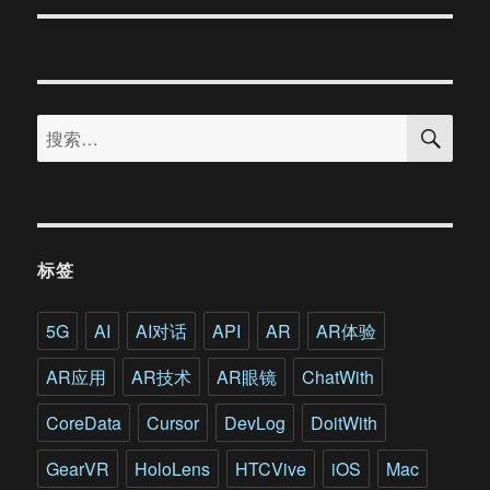
章：
搜
搜
索
索：
标签
5G
AI
AI对话
API
AR
AR体验
AR应用
AR技术
AR眼镜
ChatWith
CoreData
Cursor
DevLog
DoitWith
GearVR
HoloLens
HTCVive
iOS
Mac