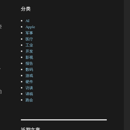
分类
AI
些
Apple
军事
医疗
工业
开发
影视
报告
，
数码
游戏
硬件
访谈
的
译稿
跑会
近期文章