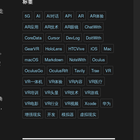
标签
走
5G
AI
AI对话
API
AR
AR体验
AR应用
AR技术
AR眼镜
ChatWith
CoreData
Cursor
DevLog
DoitWith
GearVR
HoloLens
HTCVive
iOS
Mac
°
macOS
Markdown
NoteWith
Oculus
假
OculusGo
OculusRift
Tavily
Trae
VR
VR一体机
VR体验
VR内容
VR医疗
VR培训
VR头显
VR技术
VR游戏
角
VR电影
VR行业
VR视频
Xcode
华为
，
增强现实
开发
模拟器
虚拟现实