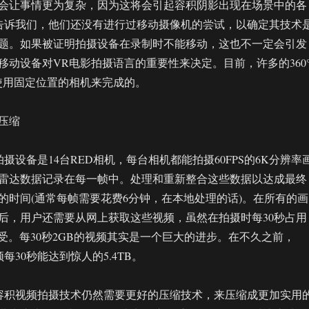
会让事情更为复杂，因为这将会引起容积阴影出现在场景中的各
VR告诉我们，他们还没有进行过移动摄像机的尝试，以确定其技术
题。如果被证明拍摄设备在录制时不能移动，这也不一定会引发
移动设备对VR电影拍摄语言的重要性来决定。目前，许多的360
使用固定位置的相机来完成的。
压缩
的拍摄设备是14台RED相机，每台相机都能拍摄60FPS的6K分辨率
雷达数据记录在每一帧中。处理和重新整合这些数据以达成最终
的时间(通常每帧需要花费6分钟，在本地处理的话)。在所有的画
后，用户还需要从网上获取这些视频，虽然在拍摄时每30秒占用
忍受。每30秒2GB的视频其实是一个巨大的进步。在不久之前，
频每30秒能达到惊人的5.4TB。
这种容积视频拍摄技术仍然需要更好的压缩技术，来压缩成更加实用