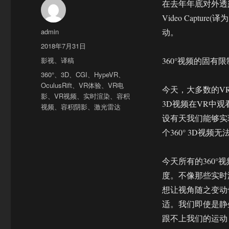
在去年年底对外透露了
Video Capt
作
admin
动。
者
发
2018年7月31日
布
分
影视
、
译稿
360°视频的固有
于
类
标
360°
、
3D
、
CGI
、
HypeVR
、
签
OculusRift
、
VR体验
、
VR电
今天，大多数的VR
影
、
VR视频
、
实时渲染
、
容积
3D视频在VR中观看
视频
、
容积阴影
、
激光雷达
设有天我们能够实
个360° 3D视
今天所有的360°
度。不像那些实时
想让视角随之变动
适。我们即使是静
跟不上我们的运动