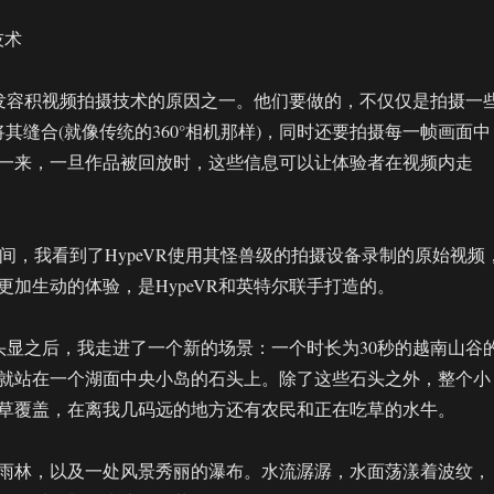
技术
R开发容积视频拍摄技术的原因之一。他们要做的，不仅仅是拍摄一
将其缝合(就像传统的360°相机那样)，同时还要拍摄每一帧画面中
一来，一旦作品被回放时，这些信息可以让体验者在视频内走
展会期间，我看到了HypeVR使用其怪兽级的拍摄设备录制的原始视频
更加生动的体验，是HypeVR和英特尔联手打造的。
 Rift头显之后，我走进了一个新的场景：一个时长为30秒的越南山谷
就站在一个湖面中央小岛的石头上。除了这些石头之外，整个小
草覆盖，在离我几码远的地方还有农民和正在吃草的水牛。
雨林，以及一处风景秀丽的瀑布。水流潺潺，水面荡漾着波纹，