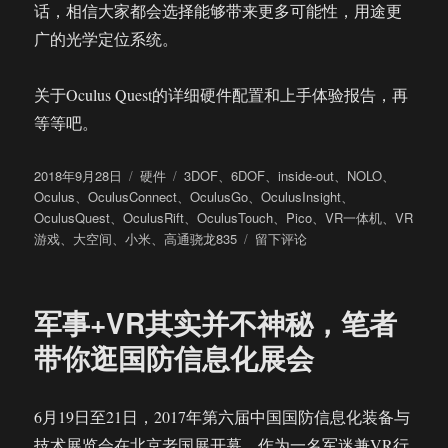
话，相信大家都会选择能够带来更多可能性，用途更
广的光学定位系统。
关于Oculus Quest的详细硬件配置和上手体验报告，再
等等吧。
发
分
标
2018年9月28日
硬件
3DOF
、
6DOF
、
inside-out
、
NOLO
、
布
类
签
Oculus
、
OculusConnect
、
OculusGo
、
OculusInsight
、
于
OculusQuest
、
OculusRift
、
OculusTouch
、
Pico
、
VR一体机
、
VR
于
游戏
、
大空间
、
小米
、
高通骁龙835
留下评论
关
于
Oculus
军事+VR其实并不神秘，笔者
高
端
带你逛国防信息化展会
VR
一
体
6月19日至21日，2017年第六届中国国防信息化装备与
机
技术展览会在北京老国展开幕。作为一名军迷兼VR行
Quest