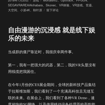
2018年7月20日
游戏
MortalBlitz
、
Optitrack
、
PPGUN
、
布
类
签
SEGAVRAREAAkihabara
、
Skonec
、
VR体验
、
VR游戏
、
世嘉
、
于
于
大空间
、
小派4K
、
秋叶原
留下评论
东
京
秋
自由漫游的沉浸感 就是线下娱
叶
原
乐的未来
大
空
间
当成群的僵尸靠近时，我很庆幸两件事。
VR
体
验
第一，我有一把强大的武器，第二，我的VR头显没有
记：
用线缆把我困住。
大
空
间、
在今年1月份的CES展会期间，全球的新科技产品集结
多
于拉斯维加斯，我们看到了一个充满高科技且无缝互
人，
联的未来。在展会上，我们看到了各种VR Demo，速
但
没
度超快的5G网络，以及使用移动设备处理器的高性能