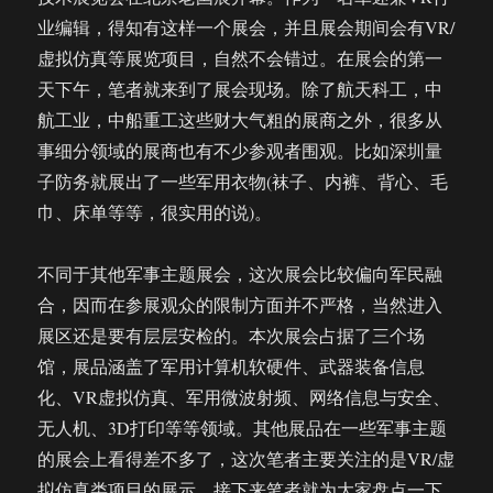
的
业编辑，得知有这样一个展会，并且展会期间会有VR/
几
虚拟仿真等展览项目，自然不会错过。在展会的第一
点
天下午，笔者就来到了展会现场。除了航天科工，中
看
法
航工业，中船重工这些财大气粗的展商之外，很多从
事细分领域的展商也有不少参观者围观。比如深圳量
子防务就展出了一些军用衣物(袜子、内裤、背心、毛
巾、床单等等，很实用的说)。
不同于其他军事主题展会，这次展会比较偏向军民融
合，因而在参展观众的限制方面并不严格，当然进入
展区还是要有层层安检的。本次展会占据了三个场
馆，展品涵盖了军用计算机软硬件、武器装备信息
化、VR虚拟仿真、军用微波射频、网络信息与安全、
无人机、3D打印等等领域。其他展品在一些军事主题
的展会上看得差不多了，这次笔者主要关注的是VR/虚
拟仿真类项目的展示。接下来笔者就为大家盘点一下