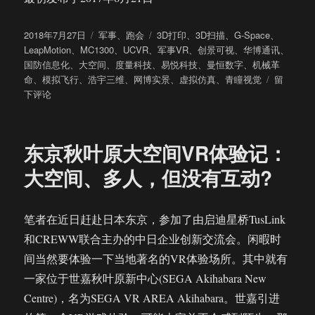
发
分
标
2018年7月27日
军事
、
跑会
3D打印
、
3D扫描
、
G-Space
、
布
类
签
LeapMotion
、
MC1300
、
UCVR
、
军事VR
、
创景可视
、
华博通讯
、
于
国防信息化
、
大空间
、
度量科技
、
易悦科技
、
曼恒数字
、
机械革
于
命
、
模拟飞行
、
浩宇三维
、
网博实景
、
虚拟仿真
、
青瞳视觉
留
军
下评论
事
+VR
其
东京秋叶原大空间VR体验记：
实
并
大空间、多人，但没有互动?
不
神
秘，
笔者在近日赶赴日本东京，参加了由启迪星桥TusLink
笔
和CREWW联合主办的中日企业创新交流会。闲暇时
者
带
间当然要体验一下当地著名的VR体验场所。其中就有
你
一家位于世嘉秋叶原新中心(SEGA Akihabara New
逛
Centre)，名为SEGA VR AREA Akihabara。世嘉引进
国
防