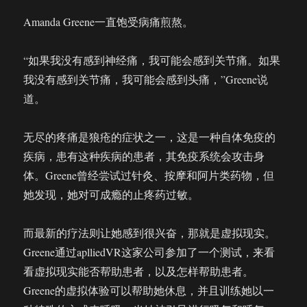
技
Amanda Greene一直饱受病痛煎熬。
术
NBA
想
“如果我没有感到神经痛，我可能会感到关节痛。如果
让
我没有感到关节痛，我可能会感到头痛，”Greene说
数
道。
以
亿
计
无尽的疼痛是狼疮的症状之一，这是一种自体免疫的
的
疾病，患有这种疾病的患者，其免疫系统会攻击身
粉
丝
体。Greene曾经尝试过针灸、按摩和阿片类药物，但
亲
她发现，她对可成瘾的止疼药过敏。
临
现
场
而最新的疗法则让她感到很兴奋，那就是虚拟现实。
Greene通过aplliedVR这家公司参加了一个测试，来看
看虚拟现实能否帮助患者，以及怎样帮助患者。
Greene的虚拟体验可以帮助她休息，并且训练她以一