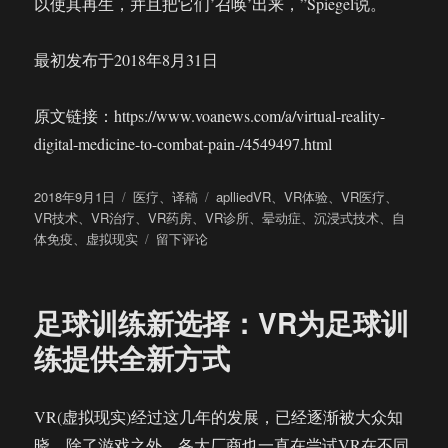
以使其再生，并且把它们’召唤’出来，”Spiegel说。
最初发布于2018年8月31日
原文链接：https://www.voanews.com/a/virtual-reality-
digital-medicine-to-combat-pain-/4549497.html
发
分
标
2018年9月1日
医疗
、
译稿
aplliedVR
、
VR体验
、
VR医疗
、
布
类
签
VR技术
、
VR治疗
、
VR药房
、
VR诊所
、
晕动症
、
沉浸式技术
、
自
于
于
体免疫
、
虚拟现实
留下评论
虚
拟
现
足球训练新选择：VR为足球训
实：
对
练提供全新方式
抗
病
痛
VR(虚拟现实)经过这几年的发展，已经逐渐被大众知
的
晓。除了游戏之外，各大厂商也一直在尝试VR在不同
数