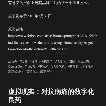
有意义的层面上与其品牌互动的下一个重要方式。
最初发布于2019年3月31日
原文链接：
https://www.forbes.com/sites/shlomosprung/2019/03/15/beh
ind-the-scenes-how-the-nba-is-using-virtual-reality-to-get-
fans-closer-to-the-action/#36c8b2ae3727
发
分
标
2019年4月2日
译稿
AR应用
、
AR技术
、
NBA
、
NextVR
、
布
类
签
OculusGo
、
TrueVR
、
VR技术
、
VR摄像机
、
VR直播
、
增强现实
、
于
于
沉浸式媒体
、
英特尔
留下评论
积
极
探
虚拟现实：对抗病痛的数字化
索
VR
良药
和
AR