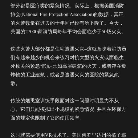
部分都是医疗类的紧急情况。实际上，根据美国消防
足
球
协会(National Fire Protection Association)的数据，真正
训
的火警数量在过去的十年间已经有所下降了。今天，
练
美国的27000家消防局每年平均会面临少于50场火灾。
提
供
全
这些火警大部分都是住宅遭遇火灾–这就意味着消防员
新
们有越来越少的机会来练习对抗大型的火灾或面临生
方
式
死攸关的紧急情况–比如高层建筑的火灾，或者存在爆
炸物的工业建筑，或者是遭遇火灾的医院的紧急疏
散。
传统的烟熏室训练手段面对这一问题时明显力不从
心。它们只能模拟出小规模的紧急情况–并且在环保方
面的规定也限制了它的使用频率。
这时就需要使用VR技术了。美国佛罗里达州的橘子郡