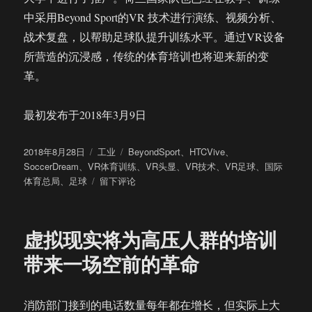
中采用Beyond Sport的VR 技术进行演练、视频分析、
战术复盘，以帮助足球队提升训练水平。通过VR设备
所营造的沉浸感，传统的体育培训也将迎来新的变
革。
最初发布于2018年3月9日
发
分
标
2018年8月28日
工业
BeyondSport
、
HTCVive
、
布
类
签
SoccerDream
、
VR体育训练
、
VR头显
、
VR技术
、
VR足球
、
国际
于
于
体育总局
、
足球
留下评论
足
球
训
虚拟现实将为高压人群的培训
练
新
带来一场空前的革命
选
择：
VR
消防部门接到的电话数量每年都在增长，但实际上大
为