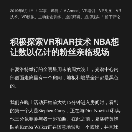
发
分
标
2019年8月1日
军事
、
译稿
V-Armed
、
VR培训
、
VR头显
、
VR
布
类
签
于
技术
、
VR模拟
、
主动射击训练
、
虚拟环境
、
虚拟现实
留下评论
于
纽
约
警
积极探索VR和AR技术 NBA想
方
将
让数以亿计的粉丝亲临现场
虚
拟
现
在夏洛特举行的全明星周末的周六晚上，光谱中心内
实
部侧面走廊里有一个房间，地板和墙壁全部都是黑色
技
术
的。
用
于
我们在晚上活动开始前大约15分钟进入房间时，看到
主
动
的第一个人是Stephen Curry，正在与Dirk Nowitzki和其
射
他三分竞赛参与者一起拍照。在此之前，夏洛特黄蜂
击
队的Kemba Walker正在随意地转动一个篮球，并且球
场