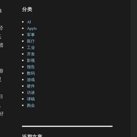
分类
体
AI
经
Apple
军事
既
医疗
团
工业
开发
影视
报告
游
数码
观
游戏
硬件
访谈
扫
译稿
悦
跑会
好
近期文章