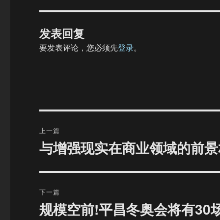
发表回复
要发表评论，您必须先
登录
。
文
上一篇
章
与增强现实在商业领域的前景
上
篇
导
文
航
章：
下一篇
规模空前!平昌冬奥会将有30
下