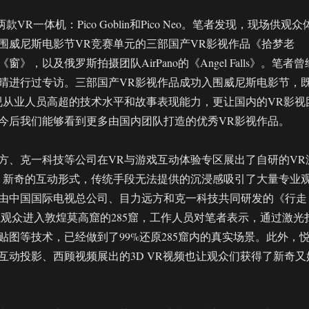
款VR一体机：Pico Goblin和Pico Neo。笔者发现，现场供观众
围威尼斯电影节VR竞赛单元的三部国产VR影视作品《拾梦老
》，以及俄罗斯拍摄团队AirPano的《Angel Falls》。笔者曾
晴进行过专访。三部国产VR影视作品成功入围威尼斯电影节，
视从业人员高超的技术水平和故事表现能力，更让国内的VR影视
今后我们能够看到更多由国内团队打造的优秀VR影视作品。
方、克一科技等公司在VR与游戏互动体验专区展出了自研的VR
。新奇的互动形式，传统手段无法提供的沉浸感吸引了大量专业
由中国国际电视总公司、目力远方和克一科技共同研发的《行走
让观众进入敦煌莫高窟的285窟，工作人员对笔者表示，通过激光
贴图等技术，已经做到了99%还原285窟内的真实场景。此外，
互动投影、西顾视频展出的3D VR视频也让观众们获得了新奇又