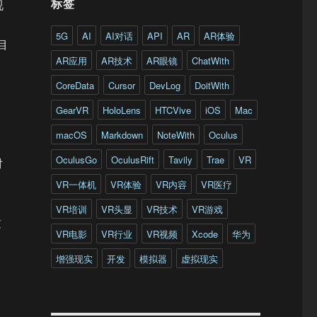
标签
视
5G
AI
AI对话
API
AR
AR体验
目
AR应用
AR技术
AR眼镜
ChatWith
CoreData
Cursor
DevLog
DoitWith
GearVR
HoloLens
HTCVive
iOS
Mac
macOS
Markdown
NoteWith
Oculus
OculusGo
OculusRift
Tavily
Trae
VR
对
VR一体机
VR体验
VR内容
VR医疗
VR培训
VR头显
VR技术
VR游戏
过
VR电影
VR行业
VR视频
Xcode
华为
增强现实
开发
模拟器
虚拟现实