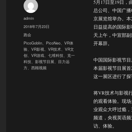
5月17日至19
总公司、中国广播
作
admin
京展览馆举办。本
者
发
2018年7月23日
日益提高的国际影
布
分
跑会
天上午，中宣部副
于
类
标
PicoGoblin
、
PicoNeo
、
VR体
开幕辞。
签
验
、
VR影视
、
VR技术
、
VR文
创
、
VR游戏
、
七维科技
、
克一
中国国际影视节目
科技
、
影视节目展
、
目力远
方
、
西顾视频
本届影视节目展首
这一展区进行了探
将VR技术与影视
的观看体验。现场
业观众大呼过瘾，
频道，央视英语频
访、体验。