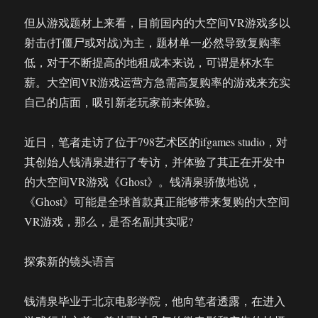
新
但从游戏题材上来看，目前国内的大空间VR游戏多以
玩
射击(打僵尸或对战)为主，题材单一必然导致复购率
意
儿
低，对于不断提高的地租成本来说，可谓是杯水车
和
薪。大空间VR游戏运营方急需高复购率的游戏来充实
新
自己的店面，吸引新老玩家前来体验。
趋
势
近日，笔者走访了位于798艺术区的ifgames studio，对
其创始人钱清泉进行了专访，并体验了其正在开发中
的大空间VR游戏《Ghost》。钱清泉骄傲地说，
《Ghost》可能是全球首款真正能够带来复购的大空间
VR游戏，那么，是否名副其实呢?
探索新的镜头语言
钱清泉毕业于北京电影学院，他向笔者透露，在进入