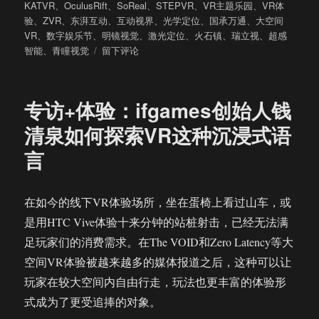
布
类
签
KATVR
、
OculusRift
、
SoReal
、
STEPVR
、
VR主题乐园
、
VR体
于
验
、
ZVR
、
东湃互动
、
互动视界
、
光学定位
、
国承万通
、
大空间
VR
、
数字娱乐节
、
明镜视觉
、
激光定位
、
火石镇
、
瑞立视
、
超感
于
智能
、
青瞳视觉
留下评论
逛
了
逛
专访+体验：ifgames创始人钱
2017
北
清泉如何探索VR这种沉浸式语
京
言
数
字
娱
乐
在如今的线下VR体验场所，坐在蛋椅上看过山车，或
节
是用HTC Vive体验十来分钟的站桩射击，已经无法满
笔
足玩家们的消费需求。在The VOID和Zero Latency等大
者
发
空间VR体验被越来越多的媒体报道之后，这种可以让
现
玩家在较大空间内自由行走，玩法也更丰富的体验形
了
式成为了更受追捧的对象。
这
些