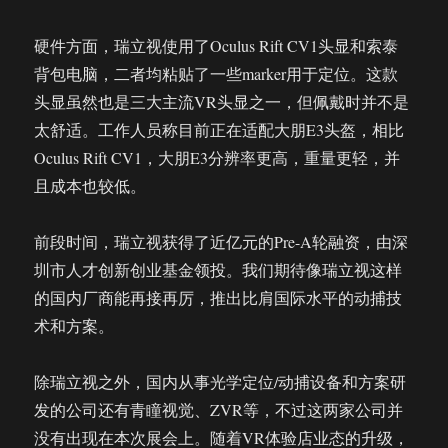
硬件方面，瑞立视使用了Oculus Rift CV1头显和索泰
背包电脑，二者均粘贴了一些marker用于定位。这款
头显虽然也是三大主流VR头显之一，但佩戴时并不是
太舒适。工作人员称目前正在适配大朋E3头盔，相比
Oculus Rift CV1，大朋E3分辨率更高，重量更轻，并
且成本也较低。
前段时间，瑞立视获得了近亿元的Pre-A轮融资，由深
圳市人才创新创业基金领投。我们期待像瑞立视这样
的国内厂商能再接再厉，推出比肩国际水平的动捕技
术和方案。
除瑞立视之外，国内从事光学定位/动捕设备和方案研
发的公司还有青瞳视觉、ZVR等，不过这两家公司并
没有出现在本次展会上。随着VR体验店业态的升级，