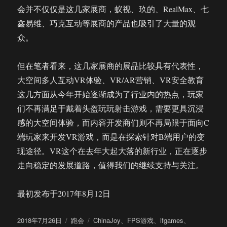
会并不仅仅是这几家展商，蚁视、玖的、RealMax、七
鑫易维、巧克互动等展商的产品也吸引了大量的观
众。
但在笔者看来，这几家展商的展品比较具有代表性，
大空间多人互动VR体验、VR/AR营销、VR安全教育
这几方面从今年开始逐渐成为了行业内的热点，玩家
们不再满足于戴着头盔玩玩射击游戏，需要更具沉浸
感的大空间体验，而内容开发商们则不再局限于面向C
端玩家来开发VR游戏，而是在探索针对B端用户的变
现途径。VR这个在去年大起大落的新行业，正在逐步
走向稳定的发展道路，值得我们的继续支持与关注。
最初发布于2017年8月12日
发
分
标
2018年7月26日
跑会
ChinaJoy
、
FPS游戏
、
ifgames
、