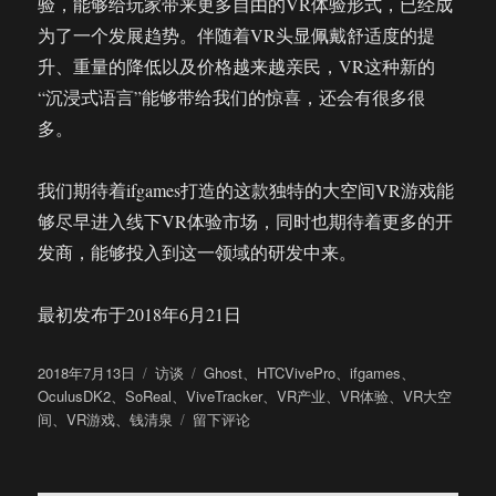
验，能够给玩家带来更多自由的VR体验形式，已经成
为了一个发展趋势。伴随着VR头显佩戴舒适度的提
升、重量的降低以及价格越来越亲民，VR这种新的
“沉浸式语言”能够带给我们的惊喜，还会有很多很
多。
我们期待着ifgames打造的这款独特的大空间VR游戏能
够尽早进入线下VR体验市场，同时也期待着更多的开
发商，能够投入到这一领域的研发中来。
最初发布于2018年6月21日
发
分
标
2018年7月13日
访谈
Ghost
、
HTCVivePro
、
ifgames
、
布
类
签
OculusDK2
、
SoReal
、
ViveTracker
、
VR产业
、
VR体验
、
VR大空
于
于
间
、
VR游戏
、
钱清泉
留下评论
专
访
+体