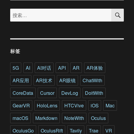
验：
搜
ifgames
搜
索
创
索：
始
人
钱
清
泉
标签
如
何
探
5G
AI
AI对话
API
AR
AR体验
索
VR
AR应用
AR技术
AR眼镜
ChatWith
这
种
CoreData
Cursor
DevLog
DoitWith
沉
浸
GearVR
HoloLens
HTCVive
iOS
Mac
式
语
macOS
Markdown
NoteWith
Oculus
言
OculusGo
OculusRift
Tavily
Trae
VR