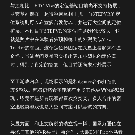
与之相比，HTC Vive的定位基站目前尚不支持拓展，
两套基站摆在一起很容易互相干扰，而STEPVR的定
位系统则可以布置多台发射器，并进行大空间的定位
扩展。不过目前STEPVR的定位捕捉器还比较大，也
就是照片中在体验者头顶和枪上的外观类似Vive
Tracker的东西。这个定位器固定在头显上看起来有些
奇怪，当笔者问及是否会推出更加小型化的定位器
时，得到了肯定的答复，但目前还尚未对外展示。
至于游戏内容，现场展示的是和ifgames合作打造的
FPS游戏。笔者仍然希望能够有更多其他类型的游戏出
现，毕竟不是所有玩家都喜欢突突突。多人合作的密
室逃脱类游戏也是大空间方案可以尝试的方向。
头显方面，和上文所说的瑞立视一样，国承万通也在
寻求与其他的VR头显厂商合作，大朋E3和Pico小鸟看