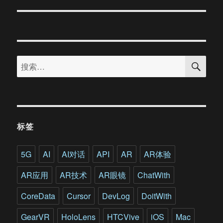
章：
搜
搜
索
索：
标签
5G
AI
AI对话
API
AR
AR体验
AR应用
AR技术
AR眼镜
ChatWith
CoreData
Cursor
DevLog
DoitWith
GearVR
HoloLens
HTCVive
iOS
Mac