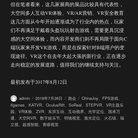
但在笔者看来，这几家展商的展品比较具有代表性，
大空间多人互动VR体验、VR/AR营销、VR安全教育
这几方面从今年开始逐渐成为了行业内的热点，玩家
们不再满足于戴着头盔玩玩射击游戏，需要更具沉浸
感的大空间体验，而内容开发商们则不再局限于面向C
端玩家来开发VR游戏，而是在探索针对B端用户的变
现途径。VR这个在去年大起大落的新行业，正在逐步
走向稳定的发展道路，值得我们的继续支持与关注。
最初发布于2017年8月12日
作
发
分
标
admin
2018年7月26日
跑会
ChinaJoy
、
FPS游戏
、
者
布
类
签
ifgames
、
KATVR
、
OculusRift
、
SoReal
、
STEPVR
、
VR主题乐
于
园
、
VR体验
、
ZVR
、
东湃互动
、
互动视界
、
光学定位
、
国承万
通
、
大空间VR
、
数字娱乐节
、
明镜视觉
、
激光定位
、
火石镇
、
瑞
立视
、
超感智能
、
青瞳视觉