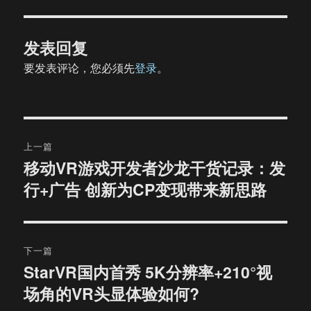
发表回复
要发表评论，您必须先
登录
。
文
上一篇
章
移动VR游戏开发者沙龙干货记录：发
上
行+广告 创新为CP变现带来新思路
篇
导
文
航
章：
下一篇
StarVR国内首秀 5K分辨率+210°视
下
场角的VR头显体验如何?
篇
文