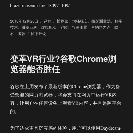
brazil-museum-fire-180971109/
发
分
标
2018年12月28日
译稿
博物馆
、
增强现实
、
摄影测量法
、
数字
布
类
签
技术
、
维基百科
、
虚拟现实
、
谷歌
、
谷歌街景
、
里约热内卢
、
陨
于
于
石
、
陶器
留下评论
毁
于
一
变革VR行业?谷歌Chrome浏
场
大
览器能否胜任
火
的
巴
谷歌在上周发布了最新版本的Chrome浏览器，作为备
西
受欢迎的网页浏览器，将会支持在网页中运行VR内
国
家
容，让用户在任何设备上观看VR内容，并且是跨平台
博
的。
物
馆
正
为了达成更具沉浸感的体验，用户可以使用Daydream-
在