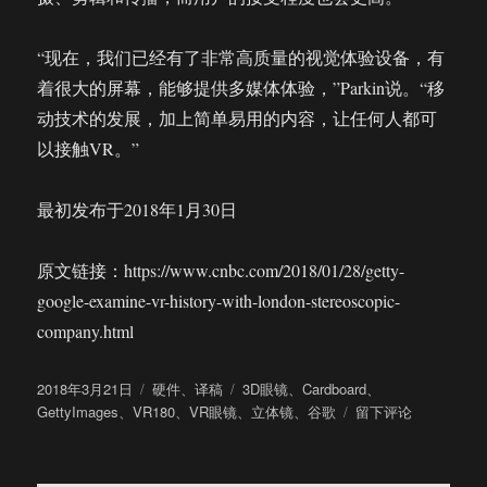
“现在，我们已经有了非常高质量的视觉体验设备，有
着很大的屏幕，能够提供多媒体体验，”Parkin说。“移
动技术的发展，加上简单易用的内容，让任何人都可
以接触VR。”
最初发布于2018年1月30日
原文链接：https://www.cnbc.com/2018/01/28/getty-
google-examine-vr-history-with-london-stereoscopic-
company.html
发
分
标
2018年3月21日
硬件
、
译稿
3D眼镜
、
Cardboard
、
布
类
签
于
GettyImages
、
VR180
、
VR眼镜
、
立体镜
、
谷歌
留下评论
于
160
多
年