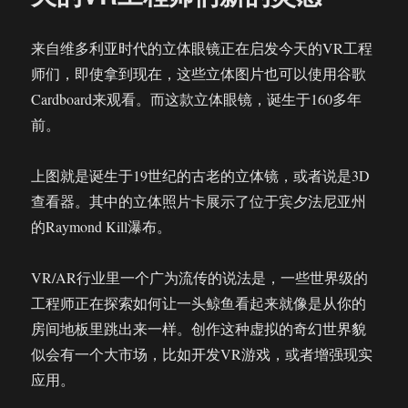
之
争
来自维多利亚时代的立体眼镜正在启发今天的VR工程
三
师们，即使拿到现在，这些立体图片也可以使用谷歌
星
和
Cardboard来观看。而这款立体眼镜，诞生于160多年
谷
前。
歌
该
何
上图就是诞生于19世纪的古老的立体镜，或者说是3D
去
查看器。其中的立体照片卡展示了位于宾夕法尼亚州
何
的Raymond Kill瀑布。
从?
VR/AR行业里一个广为流传的说法是，一些世界级的
工程师正在探索如何让一头鲸鱼看起来就像是从你的
房间地板里跳出来一样。创作这种虚拟的奇幻世界貌
似会有一个大市场，比如开发VR游戏，或者增强现实
应用。