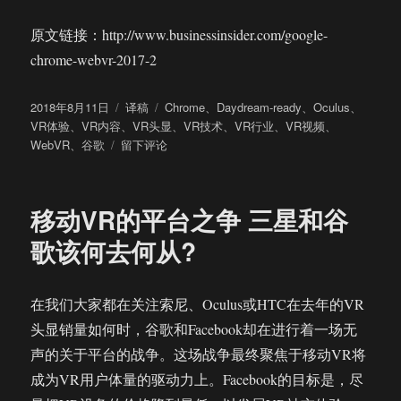
原文链接：http://www.businessinsider.com/google-
chrome-webvr-2017-2
发
分
标
2018年8月11日
译稿
Chrome
、
Daydream-ready
、
Oculus
、
布
类
签
VR体验
、
VR内容
、
VR头显
、
VR技术
、
VR行业
、
VR视频
、
于
于
WebVR
、
谷歌
留下评论
变
革
VR
移动VR的平台之争 三星和谷
行
业?
歌该何去何从?
谷
歌
Chrome
在我们大家都在关注索尼、Oculus或HTC在去年的VR
浏
头显销量如何时，谷歌和Facebook却在进行着一场无
览
器
声的关于平台的战争。这场战争最终聚焦于移动VR将
能
成为VR用户体量的驱动力上。Facebook的目标是，尽
否