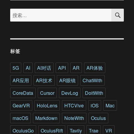
前
搜
的”
搜
索
VR
索：
眼
镜”
带
给
今
标签
天
的
VR
5G
AI
AI对话
API
AR
AR体验
工
程
AR应用
AR技术
AR眼镜
ChatWith
师
们
CoreData
Cursor
DevLog
DoitWith
新
的
GearVR
HoloLens
HTCVive
iOS
Mac
灵
感
macOS
Markdown
NoteWith
Oculus
OculusGo
OculusRift
Tavily
Trae
VR