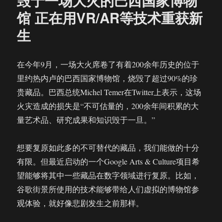
毁于一场大火的巴西国家博物
第
馆 正在用VR/AR等技术重获新
二
生
代
企
业
版
在今年9月，一场大火席卷了有着200余年历史的位于
智
里约热内卢的巴西国家博物馆，烧毁了超过90%的珍
能
贵藏品。巴西总统Michel Temer在Twitter上表示，这场
眼
镜
火灾造成的损失是“不可估量的，200余年间积累的大
专
量艺术品、研究成果和知识毁于一旦。”
注
企
业
想要复原如此多的不可替代的藏品，我们能做的十分
应
有限。但最近启动的一个Google Arts & Culture项目希
用
望能够将其中一些藏品在数字领域进行复原。比如，
场
景
谷歌街景所使用的技术能够带给人们虚拟的博物馆参
观体验，就好像悲剧发生之前那样。