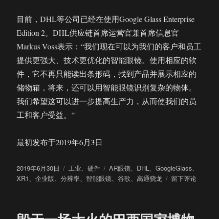
目前，DHL等公司已经在使用Google Glass Enterprise
Edition 2。DHL供应链首席运营官兼首席信息官
Markus Voss表示：“我们现在可以为我们的客户和员工
提供更强大、技术更优化的智能眼镜。使用相应的软
件，它不再只能读出条形码，找到产品并展示相应的
储物箱，将来，还可以用智能眼镜识别复杂的物体。
我们希望这可以进一步提高生产力，从而使我们的员
工和客户受益。“
最初发布于2019年6月3日
发
分
标
2019年6月30日
工业
、
硬件
AR眼镜
、
DHL
、
GoogleGlass
、
布
类
签
于
XR1
、
企业版
、
分辨率
、
智能眼镜
、
谷歌
、
高通骁龙
留下评论
于
谷
歌
推
出