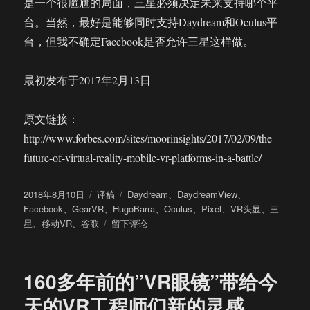
是一个很尴尬的局面，三星必须决定未来支持哪个平
台。当然，最好是能够同时支持Daydream和Oculus平
台，但我不确定Facebook是否允许三星这样做。
最初发布于2017年2月13日
原文链接：
http://www.forbes.com/sites/moorinsights/2017/02/09/the-
future-of-virtual-reality-mobile-vr-platforms-in-a-battle/
发
分
标
2018年8月10日
译稿
Daydream
、
DaydreamView
、
布
类
签
Facebook
、
GearVR
、
HugoBarra
、
Oculus
、
Pixel
、
VR头显
、
三
于
于
星
、
移动VR
、
谷歌
留下评论
移
动
VR
160多年前的”VR眼镜”带给今
的
平
天的VR工程师们新的灵感
台