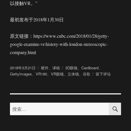
以接触VR。”
最初发布于2018年1月30日
原文链接：https://www.cnbc.com/2018/01/28/getty-
google-examine-vr-history-with-london-stereoscopic-
company.html
发
分
标
2018年3月21日
硬件
、
译稿
3D眼镜
、
Cardboard
、
布
类
签
于
GettyImages
、
VR180
、
VR眼镜
、
立体镜
、
谷歌
留下评论
于
160
多
年
前
搜
的”
搜
索
VR
索：
眼
镜”
带