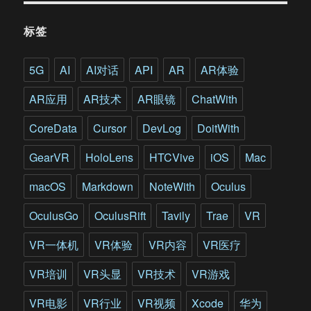
给
今
标签
天
的
VR
5G
AI
AI对话
API
AR
AR体验
工
程
AR应用
AR技术
AR眼镜
ChatWith
师
们
CoreData
Cursor
DevLog
DoitWith
新
的
GearVR
HoloLens
HTCVive
iOS
Mac
灵
感
macOS
Markdown
NoteWith
Oculus
OculusGo
OculusRift
Tavily
Trae
VR
VR一体机
VR体验
VR内容
VR医疗
VR培训
VR头显
VR技术
VR游戏
VR电影
VR行业
VR视频
Xcode
华为