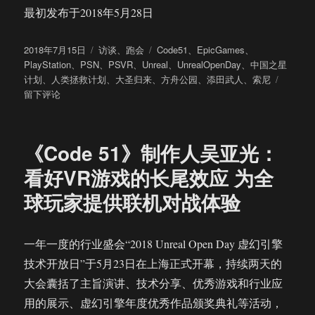
最初发布于2018年5月28日
发
分
标
2018年7月15日
访谈
、
跑会
Code51
、
EpicGames
、
布
类
签
PlayStation
、
PSN
、
PSVR
、
Unreal
、
UnrealOpenDay
、
中国之星
于
于
计划
、
人类拯救计划
、
大圣归来
、
方舟公园
、
添田武人
、
索尼
添
留下评论
田
武
人：
《Code 51》制作人吴亚光：
将
主
看好VR游戏的长尾效应 为全
机
球玩家提供联机对战体验
游
戏
文
化
一年一度的行业盛会“2018 Unreal Open Day 虚幻引擎
带
技术开放日”于5月23日在上海正式开幕，持续两天的
进
大会囊括了主旨演讲、技术分享、优秀游戏和行业应
中
国
用的展示、虚幻引擎年度优秀作品颁奖典礼等活动，
市