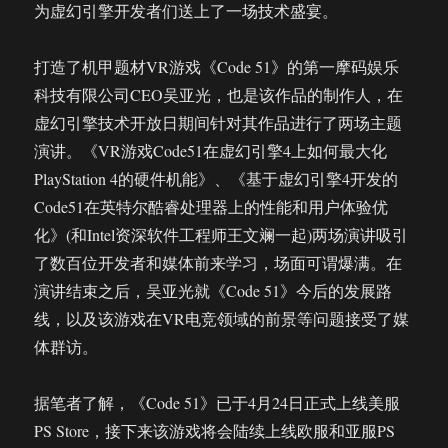
为虚幻引擎开发者们送上了一场技术盛宴。
场
继
续
打造了机甲题材VR游戏《Code 51》的第一摩码娱乐
探
科技有限公司CEO吴亚光，也是该作品的制作人，在
索
虚幻引擎技术开放日期间针对其作品进行了两场主题
VR
的
演讲。《VR游戏Code51在虚幻引擎4上如何最大化
更
PlayStation 4的硬件机能》、《基于虚幻引擎4开发的
多
Code51在英特尔酷睿处理器上的性能和用户体验优
可
能
化》(和Intel资深软件工程师王文斓一起)两场演讲吸引
了数百位开发者和媒体前来学习，场面可谓爆满。在
演讲结束之后，吴亚光就《Code 51》今后的发展路
线，以及该游戏在VR电竞领域的前景等问题接受了媒
体群访。
据笔者了解，《Code 51》已于4月24日正式上线美服
PS Store，接下来该游戏将会陆续上线欧服和亚服PS