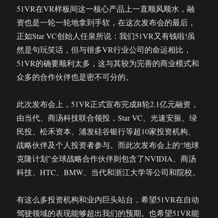
51VR在VR样板间这一核心产品上一直顺风顺水，融
资也是一轮一轮地拿到手软，在这次发布会的最后，
正如Star VC创始人任泉所说：我们51VR又有钱啦!虽
然是句玩笑话，但与很多VR行业公司的命运相比，
51VR的确要顺利太多，这与其较为完善的商业模式和
众多的合作伙伴也是密不可分的。
此次发布会上，51VR正式宣布完成B轮2.1亿元融资，
由当代、商汤科技联合领投，Star VC、光速安振、绿
民投、松禾资本、浦发硅谷银行等超10家投资机构、
战略伙伴及个人投资者参与。而此次发布会上的“地球
克隆计划”全球战略合作伙伴则包含了NVIDIA、商汤
科技、HTC、BMW、当代和浙江大学等公司和院校。
有这么多投资机构和业内巨头站台，希望51VR在自动
驾驶领域的表现能够超出我们的预期。也希望51VR能