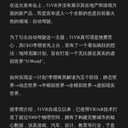
在这次发布会上，51VR并没有展示其在地产和游戏方
面的新产品，而是宣布进入一个全新的也是目前最火
热的领域：自动驾驶。
为了引出自动驾驶这一主题，51VR真可谓是煞费苦
心，其CEO李熠首先上台，宣布了一个看似疯狂的想
法：地球克隆计划。旨在打造一个无比接近真实的虚
拟世界“51World”。
如何实现这一计划?李熠将其解读为五个阶段，静态世
界→动态世界→半模拟世界→全模拟世界→虚拟现实
世界。
据李熠介绍，51VR自成立以来，已使用VR/AR技术打
造了超过5000个物理空间，拥有了构建完整城市的核
心数据，涉及游戏、汽车、设计、教育等行业，于是