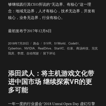
够继续践行其CEO所说的“无边界、有核心”这一理
念：地域无边界，人才有核心，技术无边界，开发有
核心，业务无边界，行业有核心。
最初发布于2017年12月6日
发
分
标
2018年7月20日
跑会
51VR
、
51World
、
Code51
、
布
类
签
Cybertron
、
NVIDIA
、
RealDrive
、
StarVC
、
任泉
、
商汤科技
、
无忧
于
于
我房
、
李熠
、
自动驾驶
留下评论
曾
经
做
添田武人：将主机游戏文化带
VR
样
进中国市场 继续探索VR的更
板
多可能
间
的
51VR
在
一年一度的行业盛会“2018 Unreal Open Day 虚幻引擎