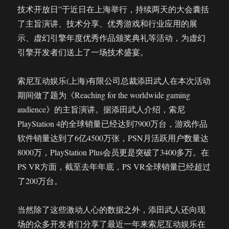
拿
技术开放日”于近日在上海举行，持续两天的大会囊括
到
了主旨演讲、技术分享、优秀游戏和行业应用的展
2.1
亿
示、虚幻引擎年度优秀作品颁奖典礼等活动，为虚幻
融
引擎开发者们送上了一场技术盛宴。
资
之
后，
索尼互动娱乐(上海)有限公司总裁添田武人在本次活动
要
期间做了题为《Reaching for the worldwide gaming
做
audience》的主旨演讲。据添田武人介绍，索尼
自
动
PlayStation 4的全球销量已经达到7900万台，游戏作品
驾
软件销量达到了6亿4500万张，PSN月活跃用户数量达
驶
8000万，PlayStation Plus会员更是突破了3400多万。在
了?
PS VR方面，截至去年年底，PS VR全球销量已经超过
了200万台。
当然除了这些激动人心的数据之外，添田武人还向现
场的众多开发者们分享了最近一年来索尼互动娱乐在