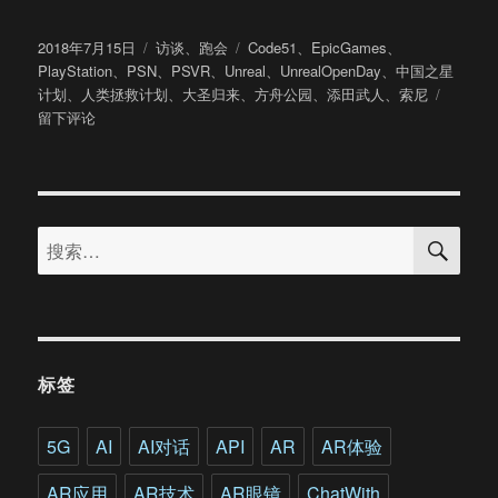
发
分
标
2018年7月15日
访谈
、
跑会
Code51
、
EpicGames
、
布
类
签
PlayStation
、
PSN
、
PSVR
、
Unreal
、
UnrealOpenDay
、
中国之星
于
于
计划
、
人类拯救计划
、
大圣归来
、
方舟公园
、
添田武人
、
索尼
添
留下评论
田
武
人：
将
搜
主
搜
索
机
索：
游
戏
文
化
带
标签
进
中
国
5G
AI
AI对话
API
AR
AR体验
市
场
AR应用
AR技术
AR眼镜
ChatWith