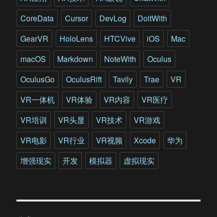
继
续
CoreData
Cursor
DevLog
DoitWith
探
索
GearVR
HoloLens
HTCVive
iOS
Mac
VR
的
macOS
Markdown
NoteWith
Oculus
更
多
OculusGo
OculusRift
Tavily
Trae
VR
可
能
VR一体机
VR体验
VR内容
VR医疗
VR培训
VR头显
VR技术
VR游戏
VR电影
VR行业
VR视频
Xcode
华为
增强现实
开发
模拟器
虚拟现实