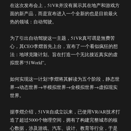
在这次发布会上，51VR并没有展示其在地产和游戏方
面的新产品，而是宣布进入一个全新的也是目前最火
热的领域：自动驾驶。
为了引出自动驾驶这一主题，51VR真可谓是煞费苦
心，其CEO李熠首先上台，宣布了一个看似疯狂的想
法：地球克隆计划。旨在打造一个无比接近真实的虚
拟世界“51World”。
如何实现这一计划?李熠将其解读为五个阶段，静态世
界→动态世界→半模拟世界→全模拟世界→虚拟现实
世界。
据李熠介绍，51VR自成立以来，已使用VR/AR技术打
造了超过5000个物理空间，拥有了构建完整城市的核
心数据，涉及游戏、汽车、设计、教育等行业，于是