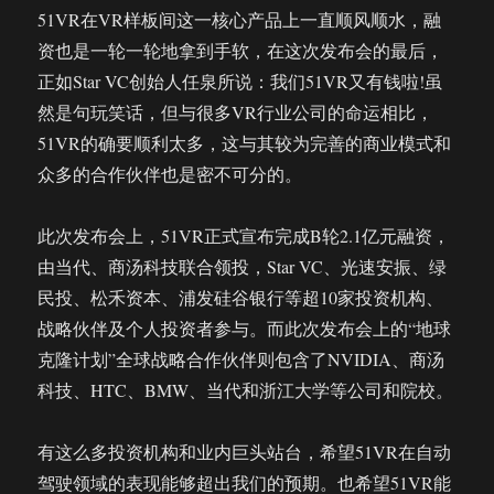
51VR在VR样板间这一核心产品上一直顺风顺水，融
资也是一轮一轮地拿到手软，在这次发布会的最后，
正如Star VC创始人任泉所说：我们51VR又有钱啦!虽
然是句玩笑话，但与很多VR行业公司的命运相比，
51VR的确要顺利太多，这与其较为完善的商业模式和
众多的合作伙伴也是密不可分的。
此次发布会上，51VR正式宣布完成B轮2.1亿元融资，
由当代、商汤科技联合领投，Star VC、光速安振、绿
民投、松禾资本、浦发硅谷银行等超10家投资机构、
战略伙伴及个人投资者参与。而此次发布会上的“地球
克隆计划”全球战略合作伙伴则包含了NVIDIA、商汤
科技、HTC、BMW、当代和浙江大学等公司和院校。
有这么多投资机构和业内巨头站台，希望51VR在自动
驾驶领域的表现能够超出我们的预期。也希望51VR能