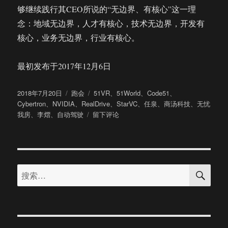
够继续践行其CEO所说的“无边界、有核心”这一理
念：地域无边界，人才有核心，技术无边界，开发有
核心，业务无边界，行业有核心。
最初发布于2017年12月6日
发
分
标
2018年7月20日
跑会
51VR
、
51World
、
Code51
、
布
类
签
Cybertron
、
NVIDIA
、
RealDrive
、
StarVC
、
任泉
、
商汤科技
、
无忧
于
于
我房
、
李熠
、
自动驾驶
留下评论
曾
经
做
VR
搜
样
搜
索
板
索：
间
的
51VR
在