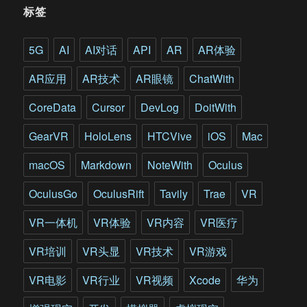
拿
标签
到
2.1
亿
5G
AI
AI对话
API
AR
AR体验
融
资
AR应用
AR技术
AR眼镜
ChatWith
之
后，
CoreData
Cursor
DevLog
DoitWith
要
做
GearVR
HoloLens
HTCVive
iOS
Mac
自
动
macOS
Markdown
NoteWith
Oculus
驾
驶
OculusGo
OculusRift
Tavily
Trae
VR
了?
VR一体机
VR体验
VR内容
VR医疗
VR培训
VR头显
VR技术
VR游戏
VR电影
VR行业
VR视频
Xcode
华为