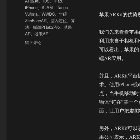
AR应用
、
iOS
、
iPad
、
iPhone
、
SLAM
、
Tango
、
Vuforia
、
WWDC
、
华硕
苹果ARKit的优势
ZenFoneAR
、
室内定位
、
算
法
、
联想PHab2Pro
、
苹果
我们先来看看苹果的
AR
、
谷歌AR
利用来自于相机和
于
留下评论
苹
可以看出，苹果的
果
端AR应用。
与
谷
歌
并且，ARKit
的
术。使用iPhone
AR
点，当手机移动时
平
台
物体“钉在”某一
之
面，让用户把虚拟
争
刚
刚
另外，ARKit
开
果公司表示，ARK