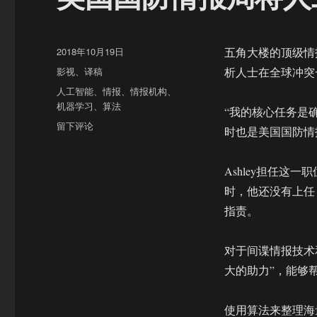
发
2018年10月19日
五角大楼的顶级情
布
分
影视
、
译稿
析人士在全球冲突
于
类
标
人工智能
、
情报
、
情报机构
、
签
机器学习
、
算法
“我的核心任务是确保
于
留下评论
时也是美国国防情
美
国
国
Ashley担任这
防
时，他还没有上任
情
指责。
报
局
将
对于间谍情报技术
人
大的助力”，能够
工
智
能
使用算法来整理海