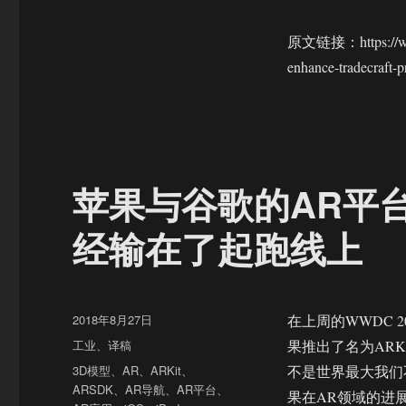
原文链接：https://www.m
enhance-tradecraft-pr
苹果与谷歌的AR平
经输在了起跑线上
发
2018年8月27日
在上周的WWDC 
布
分
工业
、
译稿
果推出了名为AR
于
类
标
3D模型
、
AR
、
ARKit
、
不是世界最大我们
签
ARSDK
、
AR导航
、
AR平台
、
果在AR领域的进