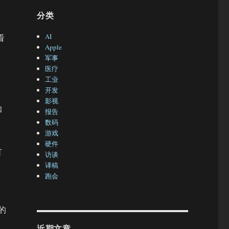
分类
AI
看
Apple
军事
医疗
工业
开发
影视
和
报告
数码
游戏
硬件
可
访谈
译稿
跑会
步的
近期文章