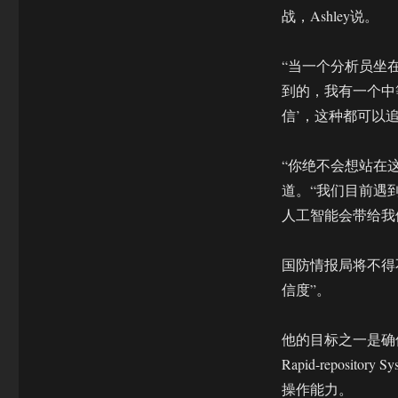
融
战，Ashley说。
入
情
报
“当一个分析员坐
分
到的，我有一个中
析
工
信’，这种都可以
作
“你绝不会想站在
道。“我们目前遇
人工智能会带给我
国防情报局将不得
信度”。
他的目标之一是确保这个
Rapid-repos
操作能力。