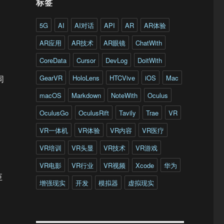
标签
5G
AI
AI对话
API
AR
AR体验
AR应用
AR技术
AR眼镜
ChatWith
CoreData
Cursor
DevLog
DoitWith
GearVR
HoloLens
HTCVive
iOS
Mac
同
macOS
Markdown
NoteWith
Oculus
OculusGo
OculusRift
Tavily
Trae
VR
VR一体机
VR体验
VR内容
VR医疗
VR培训
VR头显
VR技术
VR游戏
VR电影
VR行业
VR视频
Xcode
华为
巨
增强现实
开发
模拟器
虚拟现实