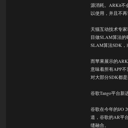
始
源消耗。ARKit
但
谷
以使用，并且不再
歌
已
天猫互动技术专家
经
输
目做SLAM算法的
在
SLAM算法SD
了
起
跑
而苹果展示的ARK
线
意味着所有APP
上
对大部分SDK都
谷歌Tango平台新
谷歌在今年的I/O
道，谷歌的AR平
缝融合。