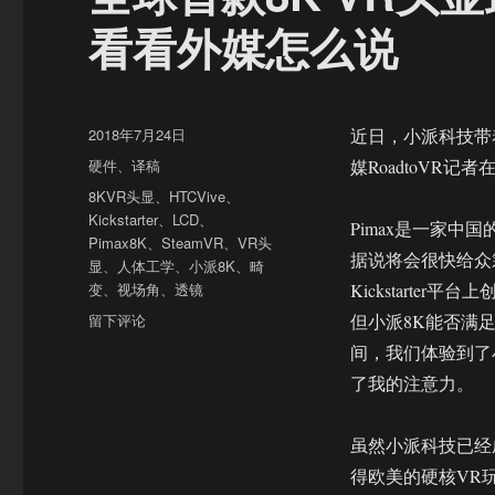
看看外媒怎么说
发
2018年7月24日
近日，小派科技带着
布
分
硬件
、
译稿
媒RoadtoVR
于
类
标
8KVR头显
、
HTCVive
、
签
Kickstarter
、
LCD
、
Pimax是一家中
Pimax8K
、
SteamVR
、
VR头
据说将会很快给众筹
显
、
人体工学
、
小派8K
、
畸
变
、
视场角
、
透镜
Kickstart
于
留下评论
但小派8K能否满
全
间，我们体验到了
球
了我的注意力。
首
款
8K
虽然小派科技已经成
VR
得欧美的硬核VR玩家
头