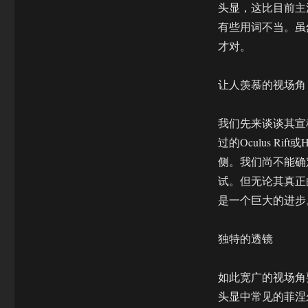
显
头显，这比目前主
最
有些用词不当。虽
新
才对。
迭
代
版
让人羡慕的视场角
本
亮
相
我们先来谈谈其宣
CES
过的Oculus R
来
侧。我们尚不能确
看
看
试。但无论其真正的
外
是一个巨大的进步
媒
怎
么
独特的透镜
说
如此宽广的视场角
头显中常见的菲涅