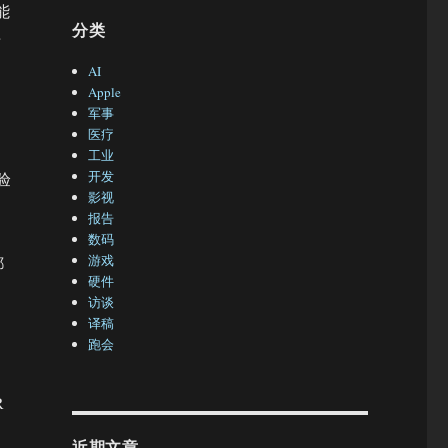
能
分类
倍
AI
Apple
军事
医疗
工业
开发
验
影视
报告
数码
游戏
都
硬件
访谈
译稿
跑会
R
近期文章