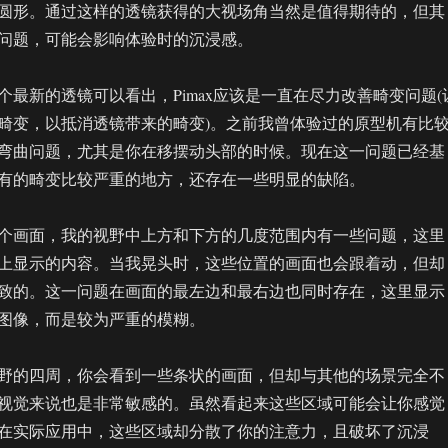
圆形。通过这样的透镜获得的大视场角当然是值得期待的，但其
问题，可能会影响体验时的沉浸感。
个最新的透镜可以看出，Pimax应该是一直在尽力改善畸变问题(
畸变，以抵消透镜带来的畸变)。之前我曾体验过的原型机有比
弯曲问题，尤其是你在移摆动头部的时候。现在这一问题已经基
有的畸变比较严重的地方，还存在一些明显的缺陷。
个画面，我的视野中上方和下方的几度范围内有一些问题，这里
上显示的内容。当我晃头时，这些位置的画面也会跟着动，但却
致的。这一问题在画面的最左边和最右边也同时存在，这里显示
图像，而是较为严重的模糊。
野的四周，你会看到一些条状的画面，但却与其他的场景完全不
视觉来说也是非常敏感的。虽然看起来这些区域可能会让你感觉
在实际应用中，这些区域却分散了你的注意力，且破坏了沉浸