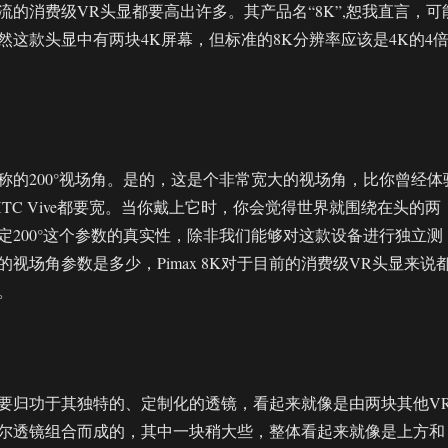
流的消费级VR头显都要高出许多。其产品名“8K”,恕我直言，可
然这款头显中有两块4K屏幕，但标准的8K分辨率应该是4K的4
称的200°视场角。是的，这是个非常宽大的视场角，比你曾经体
ift或HTC Vive都要宽。当你戴上它时，你会觉得世界就围绕在头的两
定200°这个参数的真实性，除非我们能够对这款设备进行独立测
视场角参数是多少，Pimax 8K对于目前的消费级VR头显来说
。
要归功于其独特的、定制化的透镜，看起来就像是由两块其他V
尔透镜组合而成的，其中一块稍大些，整体看起来就像是上方和