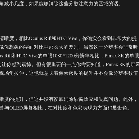
角减小几度，如果能够消除这些分散注意力的区域的话。
度，相比Oculus Rift和HTC Vive，你确实会看到非常大的提
像你想象的字面对比中那么大的差别。虽然这一分辨率会非常吸
 Rift和HTC Vive的单眼1080*1200分辨率相比，Pimax 8K的单
辨率会让你感到震惊。但有很重要的一点你需要知道，Pimax 8K的屏
视场角拉伸，这也就意味着像素密度的提升并不会像分辨率数值
晰度的提升，但这并没有彻底消除纱窗效应和失真问题。此外，
LCD屏幕与OLED屏幕相比，在对比度和色彩表现力方面稍显逊色。