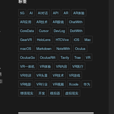
标签
5G
AI
AI对话
API
AR
AR体验
AR应用
AR技术
AR眼镜
ChatWith
CoreData
Cursor
DevLog
DoitWith
外
GearVR
HoloLens
HTCVive
iOS
Mac
macOS
Markdown
NoteWith
Oculus
，
OculusGo
OculusRift
Tavily
Trae
VR
VR一体机
VR体验
VR内容
VR医疗
，
期
VR培训
VR头显
VR技术
VR游戏
引
VR电影
VR行业
VR视频
Xcode
华为
增强现实
开发
模拟器
虚拟现实