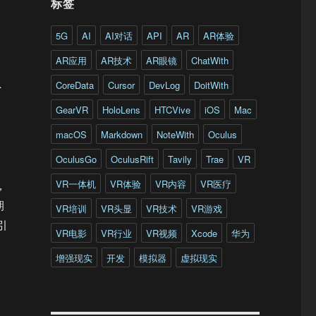
标签
5G
AI
AI对话
API
AR
AR体验
AR应用
AR技术
AR眼镜
ChatWith
CoreData
Cursor
DevLog
DoitWith
外
GearVR
HoloLens
HTCVive
iOS
Mac
macOS
Markdown
NoteWith
Oculus
，
OculusGo
OculusRift
Tavily
Trae
VR
VR一体机
VR体验
VR内容
VR医疗
，
期
VR培训
VR头显
VR技术
VR游戏
引
VR电影
VR行业
VR视频
Xcode
华为
增强现实
开发
模拟器
虚拟现实