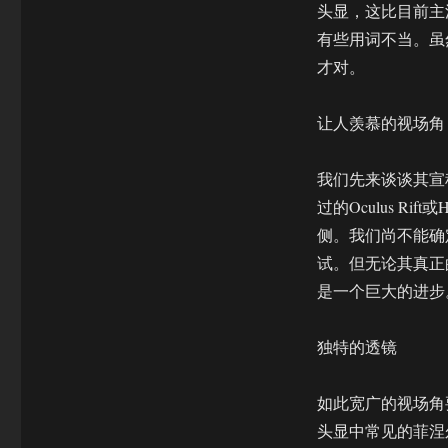
显
头显，这比目前主
最
有些用词不当。虽
新
才对。
迭
代
版
让人羡慕的视场角
本
亮
相
我们先来谈谈其宣
CES
过的Oculus R
来
侧。我们尚不能确
看
看
试。但无论其真正的
外
是一个巨大的进步
媒
怎
么
独特的透镜
说
如此宽广的视场角
头显中常见的菲涅