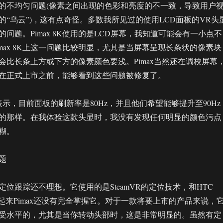
的不均匀问题(像素之间出现的色彩和亮度的不一致，导致用户
的“乌云”)，这有点奇怪。多数我所见过的使用LCD面板的VR头
问题。Pimax 8K使用的是LCD屏幕，我知道可能会有一小点不
max 8K上这一问题比较明显，尤其是当屏幕呈现长条状的像素块
会比长条上方或下方的像素颜色要浅。Pimax当然还在调校屏幕
在正式上市之前，能够看到这些问题被修复了。
员表示，目前面板的刷新率是80Hz，并且他们希望能够提升至90Hz
的那样。在我体验这款头显时，我没有发现任何明显的颜色污点
糊。
题
K的定位跟踪还不理想。它使用的是SteamVR的定位技术，和HTC
看起来Pimax还没有完全掌握它。对于一款将要上市的产品来说，
受水平的，尤其是当你转动头部时，这是非常明显的。虽然有定