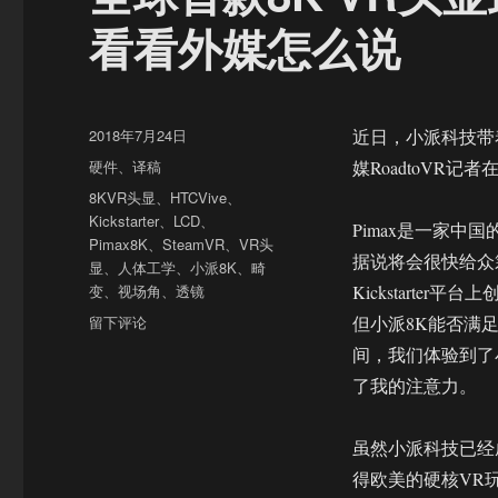
看看外媒怎么说
发
2018年7月24日
近日，小派科技带着
布
分
硬件
、
译稿
媒RoadtoVR
于
类
标
8KVR头显
、
HTCVive
、
签
Kickstarter
、
LCD
、
Pimax是一家中
Pimax8K
、
SteamVR
、
VR头
据说将会很快给众筹
显
、
人体工学
、
小派8K
、
畸
变
、
视场角
、
透镜
Kickstart
于
留下评论
但小派8K能否满
全
间，我们体验到了
球
了我的注意力。
首
款
8K
虽然小派科技已经成
VR
得欧美的硬核VR玩家
头