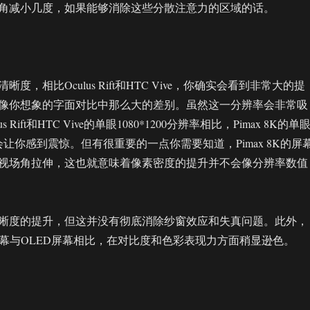
角减小几度，如果能够消除这些分散注意力的区域的话。
度，相比Oculus Rift和HTC Vive，你确实会看到非常大的提
像你想象的字面对比中那么大的差别。虽然这一分辨率会非常吸
 Rift和HTC Vive的单眼1080*1200分辨率相比，Pimax 8K的单
辨率会让你感到震惊。但有很重要的一点你需要知道，Pimax 8K的屏
视场角拉伸，这也就意味着像素密度的提升并不会像分辨率数值
晰度的提升，但这并没有彻底消除纱窗效应和失真问题。此外，
LCD屏幕与OLED屏幕相比，在对比度和色彩表现力方面稍显逊色。