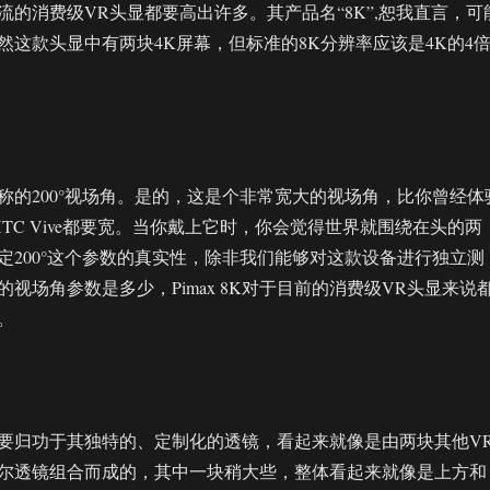
流的消费级VR头显都要高出许多。其产品名“8K”,恕我直言，可
然这款头显中有两块4K屏幕，但标准的8K分辨率应该是4K的4
称的200°视场角。是的，这是个非常宽大的视场角，比你曾经体
ift或HTC Vive都要宽。当你戴上它时，你会觉得世界就围绕在头的两
定200°这个参数的真实性，除非我们能够对这款设备进行独立测
视场角参数是多少，Pimax 8K对于目前的消费级VR头显来说
。
要归功于其独特的、定制化的透镜，看起来就像是由两块其他V
尔透镜组合而成的，其中一块稍大些，整体看起来就像是上方和