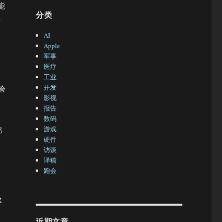
能
分类
倍
AI
Apple
军事
医疗
工业
开发
验
影视
报告
数码
游戏
都
硬件
访谈
译稿
跑会
R
近期文章