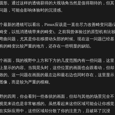
圆形。通过这样的透镜获得的大视场角当然是值得期待的，但其
问题，可能会影响体验时的沉浸感。
个最新的透镜可以看出，Pimax应该是一直在尽力改善畸变问题(
畸变，以抵消透镜带来的畸变)。之前我曾体验过的原型机有比
弯曲问题，尤其是你在移摆动头部的时候。现在这一问题已经基
有的畸变比较严重的地方，还存在一些明显的缺陷。
个画面，我的视野中上方和下方的几度范围内有一些问题，这里
上显示的内容。当我晃头时，这些位置的画面也会跟着动，但却
致的。这一问题在画面的最左边和最右边也同时存在，这里显示
图像，而是较为严重的模糊。
野的四周，你会看到一些条状的画面，但却与其他的场景完全不
视觉来说也是非常敏感的。虽然看起来这些区域可能会让你感觉
在实际应用中，这些区域却分散了你的注意力，且破坏了沉浸