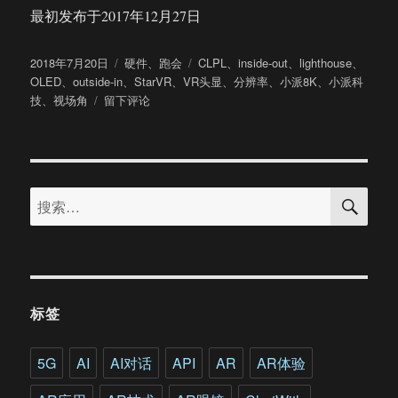
最初发布于2017年12月27日
发
分
标
2018年7月20日
硬件
、
跑会
CLPL
、
inside-out
、
lighthouse
、
布
类
签
OLED
、
outside-in
、
StarVR
、
VR头显
、
分辨率
、
小派8K
、
小派科
于
于
技
、
视场角
留下评论
当
主
流
VR
搜
头
搜
索
显
索：
还
在
用
2K
屏
标签
时
这
款
5G
AI
AI对话
API
AR
AR体验
8K
VR