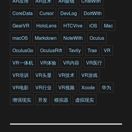
AR应用
AR技术
AR眼镜
ChatWith
头
显
CoreData
Cursor
DevLog
DoitWith
是
否
GearVR
HoloLens
HTCVive
iOS
Mac
名
副
macOS
Markdown
NoteWith
Oculus
其
实?
OculusGo
OculusRift
Tavily
Trae
VR
VR一体机
VR体验
VR内容
VR医疗
VR培训
VR头显
VR技术
VR游戏
VR电影
VR行业
VR视频
Xcode
华为
增强现实
开发
模拟器
虚拟现实