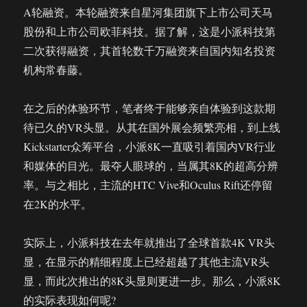
A轮融资。本轮融资来自星河集团旗下上市公司天马
股份和上市公司欧菲科技。据了解，这是小派科技第
二次获得融资，其首轮数千万融资来自国内知名投资
机构常春藤。
在之后的体验环节，笔者终于能够亲自体验到这款期
待已久的VR头显。从其在国外展会频繁亮相，到上线
Kickstarter众筹平台，小派8K一直吸引着国内VR行业
和媒体的目光。最夺人眼球的，当属其8K的超高分辨
率。与之相比，主流的HTC Vive和Oculus Rift还停留
在2K的水平。
实际上，小派科技在去年就推出了全球首款4K VR头
显，在显示的精细程度上已经超越了其他主流VR头
显，而此次推出的8K头显则更进一步。那么，小派8K
的实际表现如何呢?